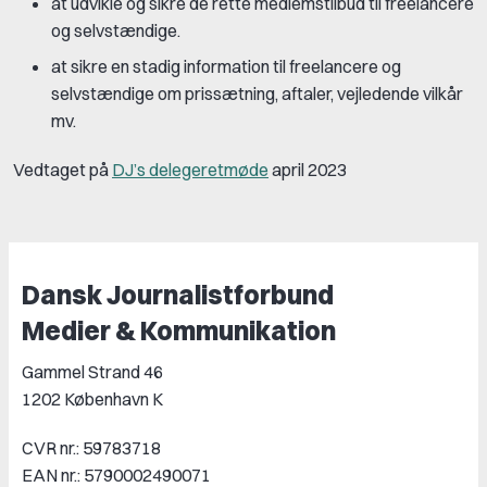
at udvikle og sikre de rette medlemstilbud til freelancere
og selvstændige.
at sikre en stadig information til freelancere og
selvstændige om prissætning, aftaler, vejledende vilkår
mv.
Vedtaget på
DJ’s delegeretmøde
april 2023
Dansk Journalistforbund
Medier & Kommunikation
Gammel Strand 46
1202 København K
CVR nr.: 59783718
EAN nr.: 5790002490071