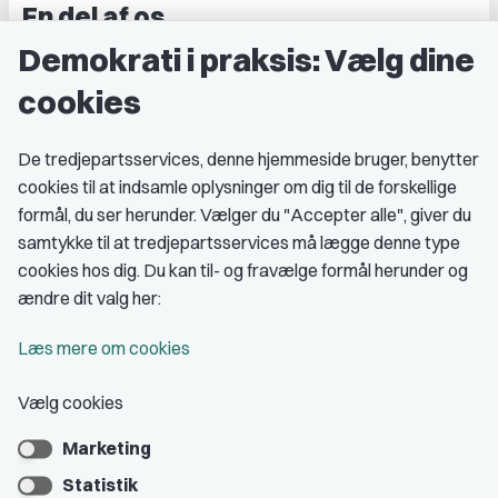
En del af os
Demokrati i praksis: Vælg dine
Grupper og kredse
cookies
Studenterorganisationer
Fagligt aktive
De tredjepartsservices, denne hjemmeside bruger, benytter
cookies til at indsamle oplysninger om dig til de forskellige
Medlemskab
formål, du ser herunder. Vælger du "Accepter alle", giver du
samtykke til at tredjepartsservices må lægge denne type
Fordele som medlem
cookies hos dig. Du kan til- og fravælge formål herunder og
Kontingent
ændre dit valg her:
Forstå dit medlemskab
Læs mere om cookies
Pressekort
Vælg cookies
Marketing
Bliv medlem
Statistik