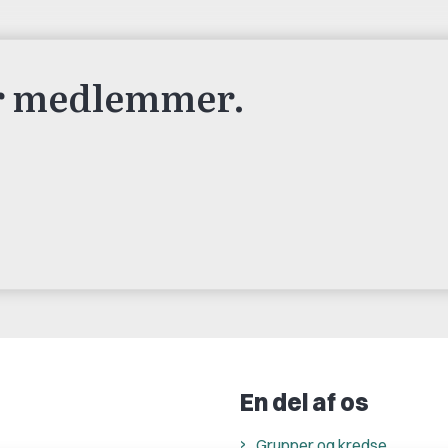
or medlemmer.
En del af os
Grupper og kredse