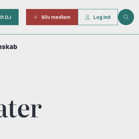
it DJ
Bliv medlem
Log ind
mskab
ater