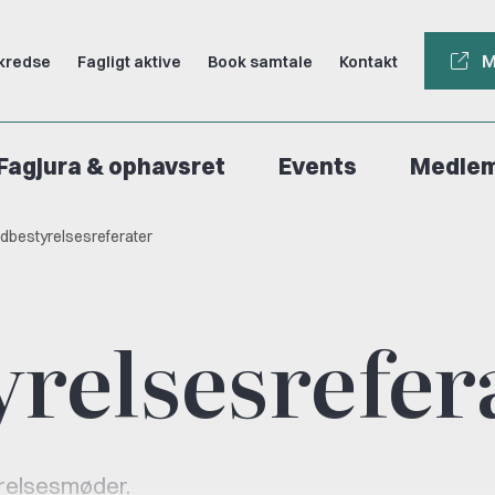
M
kredse
Fagligt aktive
Book samtale
Kontakt
Fagjura & ophavsret
Events
Medle
dbestyrelsesreferater
relsesrefer
yrelsesmøder.