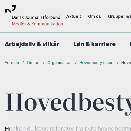
Aktuelt
Om os
Grupper & 
Arbejdsliv & vilkår
Løn & karriere
Forside
Om os
Organisation
Hovedbestyrelsen
Hove
Hovedbesty
Her kan du læse referater fra DJ’s hovedbest