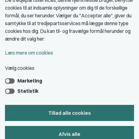
De tredjepartsservices, denne hjemmeside bruger, benytter
cookies til at indsamle oplysninger om dig til de forskellige
Medlemskab
formål, du ser herunder. Vælger du "Accepter alle", giver du
samtykke til at tredjepartsservices må lægge denne type
Fordele som medlem
cookies hos dig. Du kan til- og fravælge formål herunder og
Kontingent
ændre dit valg her:
Forstå dit medlemskab
Læs mere om cookies
Pressekort
Vælg cookies
Marketing
Bliv medlem
Statistik
Tillad alle cookies
Privatlivs- & cookiepolitik
Afvis alle