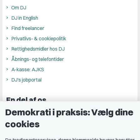
Om DJ
DJ in English
Find freelancer
Privatlivs- & cookiepolitik
Rettighedsmidler hos DJ
Åbnings- og telefontider
A-kasse: AJKS
DJ's jobportal
En del af os
Demokrati i praksis: Vælg dine
Grupper og kredse
cookies
Studenterorganisationer
Fagligt aktive