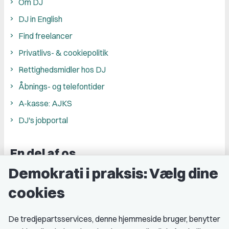
Om DJ
DJ in English
Find freelancer
Privatlivs- & cookiepolitik
Rettighedsmidler hos DJ
Åbnings- og telefontider
A-kasse: AJKS
DJ's jobportal
En del af os
Demokrati i praksis: Vælg dine
Grupper og kredse
cookies
Studenterorganisationer
Fagligt aktive
De tredjepartsservices, denne hjemmeside bruger, benytter