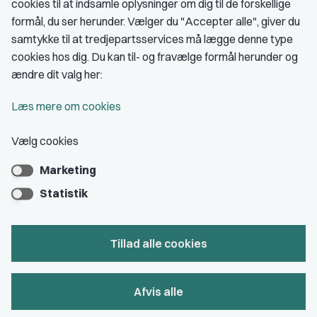
cookies til at indsamle oplysninger om dig til de forskellige
Medlemskab
formål, du ser herunder. Vælger du "Accepter alle", giver du
samtykke til at tredjepartsservices må lægge denne type
Fordele som medlem
cookies hos dig. Du kan til- og fravælge formål herunder og
Kontingent
ændre dit valg her:
Forstå dit medlemskab
Læs mere om cookies
Pressekort
Vælg cookies
Marketing
Bliv medlem
Statistik
Tillad alle cookies
Privatlivs- & cookiepolitik
Afvis alle