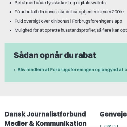
Betal med både fysiske kort og digitale wallets
Få udbetalt din bonus, når du har optjent minimum 200 kr.
Fuld oversigt over din bonus i Forbrugsforeningens app
Mulighed for at oprette husstandsprofiler, så flere kan
Sådan opnår du rabat
Bliv medlem af Forbrugsforeningen og begynd at
Dansk Journalistforbund
Genveje
Medier & Kommunikation
Om DJ