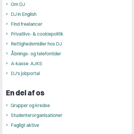
Om DJ
DJ in English
Find freelancer
Privatlivs- & cookiepolitik
Rettighedsmidler hos DJ
Åbnings- og telefontider
A-kasse: AJKS
DJ's jobportal
En del af os
Grupper og kredse
Studenterorganisationer
Fagligt aktive