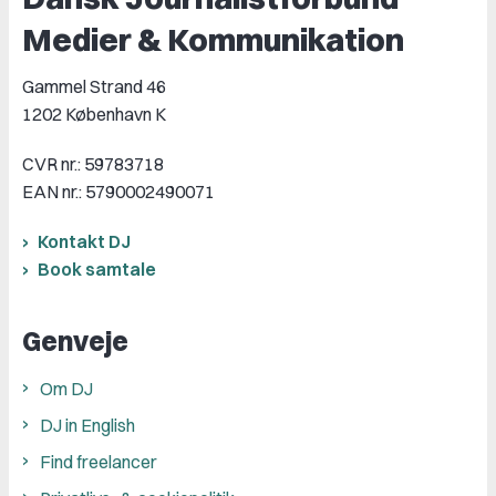
Medier & Kommunikation
Gammel Strand 46
1202 København K
CVR nr.: 59783718
EAN nr.: 5790002490071
Kontakt DJ
Book samtale
Genveje
Om DJ
DJ in English
Find freelancer