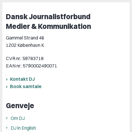
Dansk Journalistforbund
Medier & Kommunikation
Gammel Strand 46
1202 København K
CVR nr.: 59783718
EAN nr.: 5790002490071
Kontakt DJ
Book samtale
Genveje
Om DJ
DJ in English