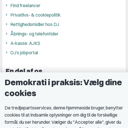
Find freelancer
Privatlivs- & cookiepolitik
Rettighedsmidler hos DJ
Åbnings- og telefontider
A-kasse: AJKS
DJ's jobportal
En del af os
Demokrati i praksis: Vælg dine
Grupper og kredse
cookies
Studenterorganisationer
Fagligt aktive
De tredjepartsservices, denne hjemmeside bruger, benytter
cookies til at indsamle oplysninger om dig til de forskellige
Medlemskab
formål, du ser herunder. Vælger du "Accepter alle", giver du