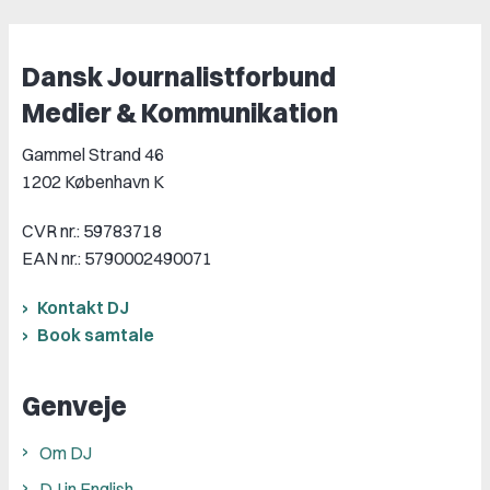
Dansk Journalistforbund
Medier & Kommunikation
Gammel Strand 46
1202 København K
CVR nr.: 59783718
EAN nr.: 5790002490071
Kontakt DJ
Book samtale
Genveje
Om DJ
DJ in English