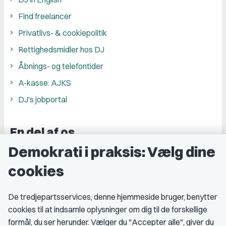
Find freelancer
Privatlivs- & cookiepolitik
Rettighedsmidler hos DJ
Åbnings- og telefontider
A-kasse: AJKS
DJ's jobportal
En del af os
Demokrati i praksis: Vælg dine
Grupper og kredse
cookies
Studenterorganisationer
Fagligt aktive
De tredjepartsservices, denne hjemmeside bruger, benytter
cookies til at indsamle oplysninger om dig til de forskellige
Medlemskab
formål, du ser herunder. Vælger du "Accepter alle", giver du