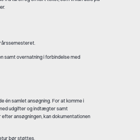
er.
terårssemesteret.
en samt overnatning i forbindelse med
de én samlet ansøgning. For at komme i
med udgifter og indtægter samt
ger efter ansøgningen, kan dokumentationen
etur bør støttes.