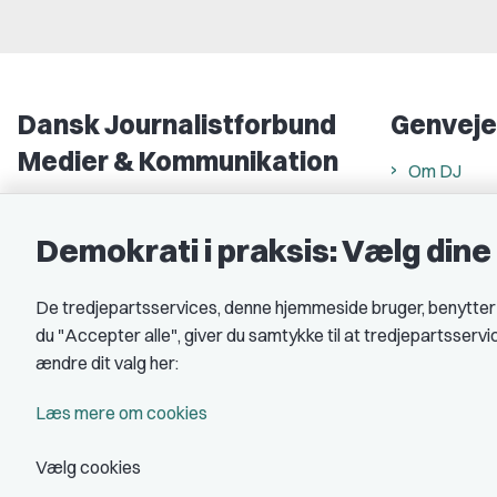
Dansk Journalistforbund
Genveje
Medier & Kommunikation
Om DJ
Gammel Strand 46
DJ in Englis
1202 København K
Demokrati i praksis: Vælg din
Find freela
CVR nr.: 59783718
Privatlivs- 
De tredjepartsservices, denne hjemmeside bruger, benytter co
EAN nr.: 5790002490071
Rettigheds
du "Accepter alle", giver du samtykke til at tredjepartsserv
Åbnings- og
Kontakt DJ
ændre dit valg her:
Book samtale
A-kasse: 
Læs mere om cookies
DJ's jobpor
Vælg cookies