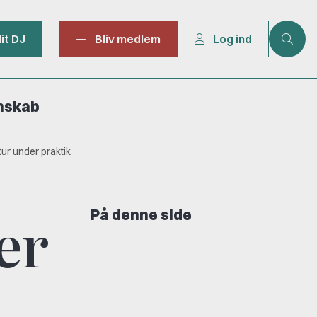
it DJ
Bliv medlem
Log ind
mskab
etur under praktik
er
På denne side