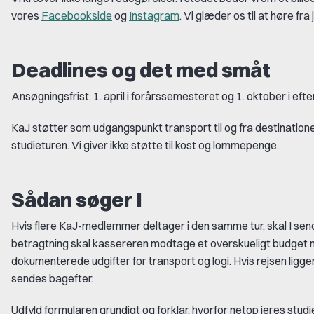
vores
Facebookside
og
Instagram
. Vi glæder os til at høre fra j
Deadlines og det med småt
Ansøgningsfrist: 1. april i forårssemesteret og 1. oktober i ef
KaJ støtter som udgangspunkt transport til og fra destination
studieturen. Vi giver ikke støtte til kost og lommepenge.
Sådan søger I
Hvis flere KaJ-medlemmer deltager i den samme tur, skal I sen
betragtning skal kassereren modtage et overskueligt budget 
dokumenterede udgifter for transport og logi. Hvis rejsen lig
sendes bagefter.
Udfyld formularen grundigt og forklar, hvorfor netop jeres studi