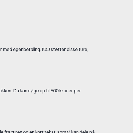
ur med egenbetaling. KaJ støtter disse ture,
tikken. Du kan søge op til 500 kroner per
e fra turen og en kort tekst, som vi kan dele på