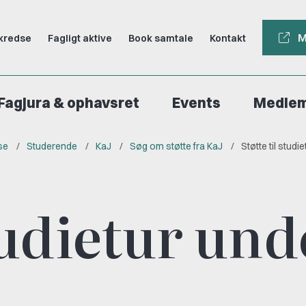
M
kredse
Fagligt aktive
Book samtale
Kontakt
Fagjura & ophavsret
Events
Medle
se
Studerende
KaJ
Søg om støtte fra KaJ
Støtte til studi
studietur und