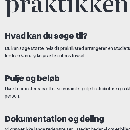
praktikken
Hvad kan du søge til?
Du kan søge støtte, hvis dit praktiksted arrangerer en studiet
fordi de kan styrke praktikantens trivsel.
Pulje og beløb
Hvert semester afsætter vi en samlet pulje til studieture i prak
person.
Dokumentation og deling
Vi kræver ikke lange redegørelser. I stedet beder vi om et billed