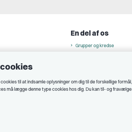
En del af os
Grupper og kredse
h
Studenterorganisationer
e cookies
ncer
Fagligt aktive
& cookiepolitik
okies til at indsamle oplysninger om dig til de forskellige formål
midler hos DJ
ices må lægge denne type cookies hos dig. Du kan til- og fravælg
 telefontider
AJKS
tal