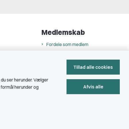
Medlemskab
Fordele som medlem
Kontingent
Forstå dit medlemskab
Tillad alle cookies
Pressekort
, du ser herunder. Vælger
Afvis alle
e formål herunder og
Bliv medlem