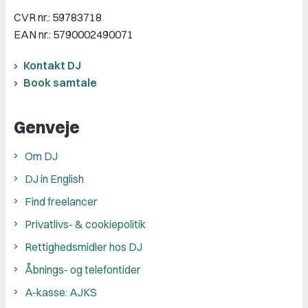
CVR nr.: 59783718
EAN nr.: 5790002490071
Kontakt DJ
Book samtale
Genveje
Om DJ
DJ in English
Find freelancer
Privatlivs- & cookiepolitik
Rettighedsmidler hos DJ
Åbnings- og telefontider
A-kasse: AJKS