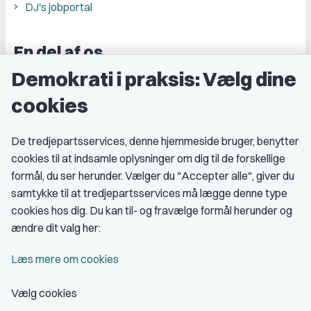
DJ's jobportal
En del af os
Demokrati i praksis: Vælg dine
Grupper og kredse
cookies
Studenterorganisationer
Fagligt aktive
De tredjepartsservices, denne hjemmeside bruger, benytter
cookies til at indsamle oplysninger om dig til de forskellige
Medlemskab
formål, du ser herunder. Vælger du "Accepter alle", giver du
samtykke til at tredjepartsservices må lægge denne type
Fordele som medlem
cookies hos dig. Du kan til- og fravælge formål herunder og
Kontingent
ændre dit valg her:
Forstå dit medlemskab
Læs mere om cookies
Pressekort
Vælg cookies