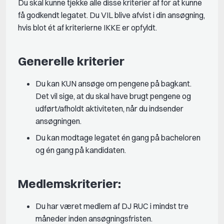
Du skal kunne tjekke alle disse kriterier af for at kunne
få godkendt legatet. Du VIL blive afvist i din ansøgning,
hvis blot ét af kriterierne IKKE er opfyldt.
Generelle kriterier
Du kan KUN ansøge om pengene på bagkant.
Det vil sige, at du skal have brugt pengene
og
udført/afholdt aktiviteten
, når du indsender
ansøgningen.
Du kan modtage legatet én gang på bacheloren
og én gang på kandidaten.
Medlemskriterier:
Du har været medlem af DJ RUC i mindst tre
måneder inden ansøgningsfristen.