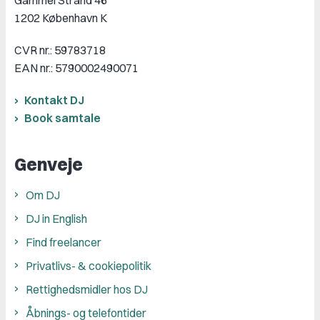
Gammel Strand 46
1202 København K
CVR nr.: 59783718
EAN nr.: 5790002490071
Kontakt DJ
Book samtale
Genveje
Om DJ
DJ in English
Find freelancer
Privatlivs- & cookiepolitik
Rettighedsmidler hos DJ
Åbnings- og telefontider