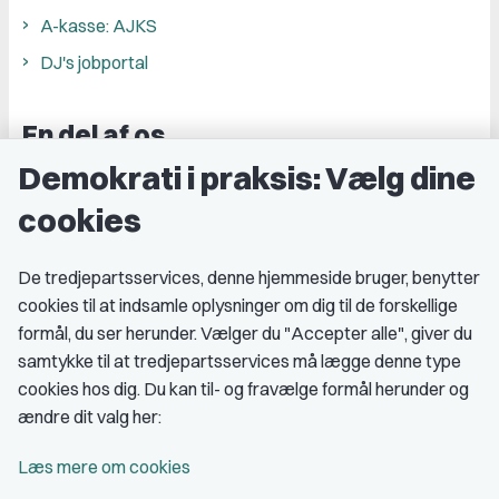
A-kasse: AJKS
DJ's jobportal
En del af os
Demokrati i praksis: Vælg dine
Grupper og kredse
cookies
Studenterorganisationer
Fagligt aktive
De tredjepartsservices, denne hjemmeside bruger, benytter
cookies til at indsamle oplysninger om dig til de forskellige
Medlemskab
formål, du ser herunder. Vælger du "Accepter alle", giver du
samtykke til at tredjepartsservices må lægge denne type
Fordele som medlem
cookies hos dig. Du kan til- og fravælge formål herunder og
Kontingent
ændre dit valg her:
Forstå dit medlemskab
Læs mere om cookies
Pressekort