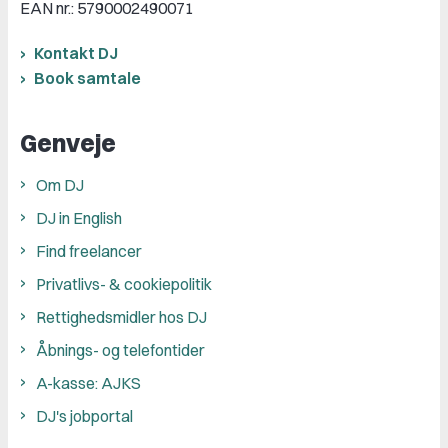
EAN nr.: 5790002490071
Kontakt DJ
Book samtale
Genveje
Om DJ
DJ in English
Find freelancer
Privatlivs- & cookiepolitik
Rettighedsmidler hos DJ
Åbnings- og telefontider
A-kasse: AJKS
DJ's jobportal