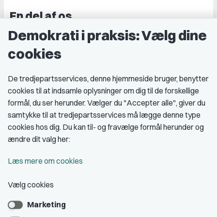
En del af os
Demokrati i praksis: Vælg dine
Grupper og kredse
cookies
Studenterorganisationer
Fagligt aktive
De tredjepartsservices, denne hjemmeside bruger, benytter
cookies til at indsamle oplysninger om dig til de forskellige
Medlemskab
formål, du ser herunder. Vælger du "Accepter alle", giver du
samtykke til at tredjepartsservices må lægge denne type
Fordele som medlem
cookies hos dig. Du kan til- og fravælge formål herunder og
Kontingent
ændre dit valg her:
Forstå dit medlemskab
Læs mere om cookies
Pressekort
Vælg cookies
Marketing
Bliv medlem