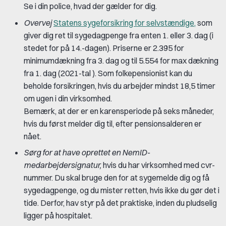
Se i din police, hvad der gælder for dig.
Overvej
Statens sygeforsikring for selvstændige,
som
giver dig ret til sygedagpenge fra enten 1. eller 3. dag (i
stedet for på 14.-dagen). Priserne er 2.395 for
minimumdækning fra 3. dag og til 5.554 for max dækning
fra 1. dag (2021-tal ). Som folkepensionist kan du
beholde forsikringen, hvis du arbejder mindst 18,5 timer
om ugen i din virksomhed.
Bemærk, at der er en karensperiode på seks måneder,
hvis du først melder dig til, efter pensionsalderen er
nået.
Sørg for at have oprettet en NemID-
medarbejdersignatur,
hvis du har virksomhed med cvr-
nummer. Du skal bruge den for at sygemelde dig og få
sygedagpenge, og du mister retten, hvis ikke du gør det i
tide. Derfor, hav styr på det praktiske, inden du pludselig
ligger på hospitalet.