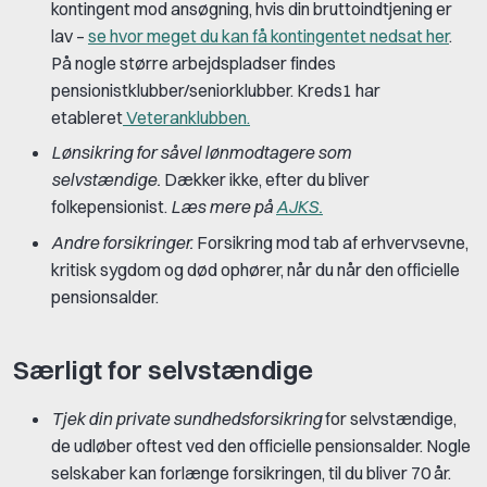
kontingent mod ansøgning, hvis din bruttoindtjening er
lav –
se hvor meget du kan få kontingentet nedsat her
.
På nogle større arbejdspladser findes
pensionistklubber/seniorklubber. Kreds1 har
etableret
Veteranklubben.
Lønsikring for såvel lønmodtagere som
selvstændige
.
Dækker ikke, efter du bliver
folkepensionist.
Læs mere på
AJKS.
Andre forsikringer
.
Forsikring mod tab af erhvervsevne,
kritisk sygdom og død ophører, når du når den officielle
pensionsalder.
Særligt for selvstændige
Tjek din private sundhedsforsikring
for selvstændige,
de udløber oftest ved den officielle pensionsalder. Nogle
selskaber kan forlænge forsikringen, til du bliver 70 år.