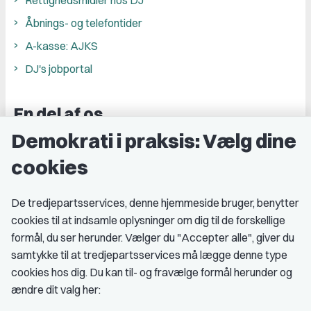
Åbnings- og telefontider
A-kasse: AJKS
DJ's jobportal
En del af os
Demokrati i praksis: Vælg dine
Grupper og kredse
cookies
Studenterorganisationer
Fagligt aktive
De tredjepartsservices, denne hjemmeside bruger, benytter
cookies til at indsamle oplysninger om dig til de forskellige
Medlemskab
formål, du ser herunder. Vælger du "Accepter alle", giver du
samtykke til at tredjepartsservices må lægge denne type
Fordele som medlem
cookies hos dig. Du kan til- og fravælge formål herunder og
Kontingent
ændre dit valg her:
Forstå dit medlemskab