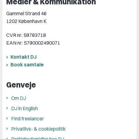
Medier & Kommunikation
Gammel Strand 46
1202 København K
CVR nr.: 59783718
EAN nr.: 5790002490071
Kontakt DJ
Book samtale
Genveje
Om DJ
DJ in English
Find freelancer
Privatlivs- & cookiepolitik
Rettighedsmidler hos DJ