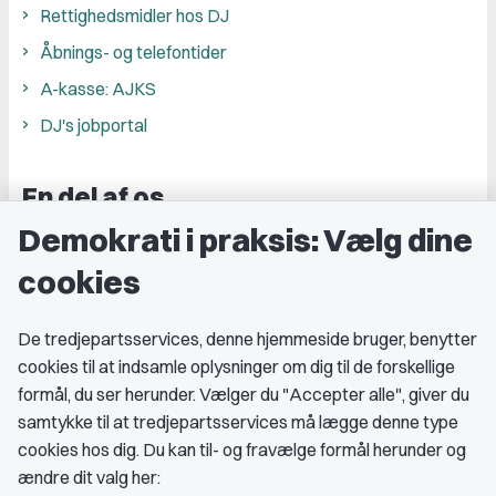
Rettighedsmidler hos DJ
Åbnings- og telefontider
A-kasse: AJKS
DJ's jobportal
En del af os
Demokrati i praksis: Vælg dine
Grupper og kredse
cookies
Studenterorganisationer
Fagligt aktive
De tredjepartsservices, denne hjemmeside bruger, benytter
cookies til at indsamle oplysninger om dig til de forskellige
Medlemskab
formål, du ser herunder. Vælger du "Accepter alle", giver du
samtykke til at tredjepartsservices må lægge denne type
Fordele som medlem
cookies hos dig. Du kan til- og fravælge formål herunder og
Kontingent
ændre dit valg her: