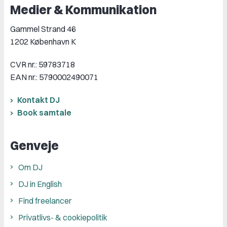
Medier & Kommunikation
Gammel Strand 46
1202 København K
CVR nr.: 59783718
EAN nr.: 5790002490071
Kontakt DJ
Book samtale
Genveje
Om DJ
DJ in English
Find freelancer
Privatlivs- & cookiepolitik