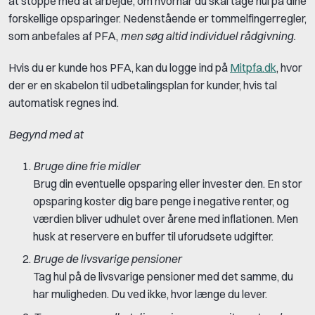
at stoppe med at arbejde, om hvornår du skal tage hul på dine
forskellige opsparinger. Nedenstående er tommelfingerregler,
som anbefales af PFA,
men søg altid individuel rådgivning.
Hvis du er kunde hos PFA, kan du logge ind på
Mitpfa.dk
, hvor
der er en skabelon til udbetalingsplan for kunder, hvis tal
automatisk regnes ind.
Begynd med at
Bruge dine frie midler
Brug din eventuelle opsparing eller invester den. En stor
opsparing koster dig bare penge i negative renter, og
værdien bliver udhulet over årene med inflationen. Men
husk at reservere en buffer til uforudsete udgifter.
Bruge de livsvarige pensioner
Tag hul på de livsvarige pensioner med det samme, du
har muligheden. Du ved ikke, hvor længe du lever.