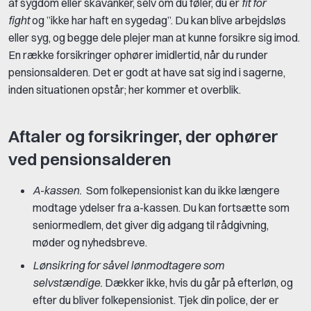
af sygdom eller skavanker, selv om du føler, du er
fit for
fight
og ”ikke har haft en sygedag”. Du kan blive arbejdsløs
eller syg, og begge dele plejer man at kunne forsikre sig imod.
En række forsikringer ophører imidlertid, når du runder
pensionsalderen. Det er godt at have sat sig ind i sagerne,
inden situationen opstår; her kommer et overblik.
Aftaler og forsikringer, der ophører
ved pensionsalderen
A-kassen.
Som folkepensionist kan du ikke længere
modtage ydelser fra a-kassen. Du kan fortsætte som
seniormedlem, det giver dig adgang til rådgivning,
møder og nyhedsbreve.
Lønsikring for såvel lønmodtagere som
selvstændige.
Dækker ikke, hvis du går på efterløn, og
efter du bliver folkepensionist. Tjek din police, der er