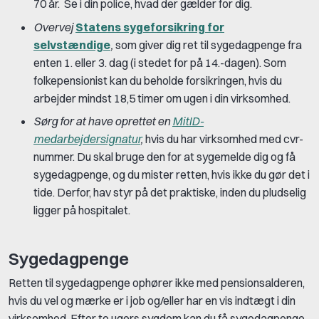
70 år. Se i din police, hvad der gælder for dig.
Overvej
Statens sygeforsikring for
selvstændige
,
som giver dig ret til sygedagpenge fra
enten 1. eller 3. dag (i stedet for på 14.-dagen). Som
folkepensionist kan du beholde forsikringen, hvis du
arbejder mindst 18,5 timer om ugen i din virksomhed.
Sørg for at have oprettet en
MitID-
medarbejdersignatur
,
hvis du har virksomhed med cvr-
nummer. Du skal bruge den for at sygemelde dig og få
sygedagpenge, og du mister retten, hvis ikke du gør det i
tide. Derfor, hav styr på det praktiske, inden du pludselig
ligger på hospitalet.
Sygedagpenge
Retten til sygedagpenge ophører ikke med pensionsalderen,
hvis du vel og mærke er i job og/eller har en vis indtægt i din
virksomhed. Efter to ugers sygdom kan du få sygedagpenge.