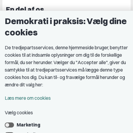
En del af os
Demokrati i praksis: Vælg dine
Grupper og kredse
cookies
Studenterorganisationer
Fagligt aktive
De tredjepartsservices, denne hjemmeside bruger, benytter
cookies til at indsamle oplysninger om dig til de forskellige
Medlemskab
formål, du ser herunder. Vælger du "Accepter alle", giver du
samtykke til at tredjepartsservices må lægge denne type
Fordele som medlem
cookies hos dig. Du kan til- og fravælge formål herunder og
Kontingent
ændre dit valg her:
Forstå dit medlemskab
Læs mere om cookies
Pressekort
Vælg cookies
Marketing
Bliv medlem