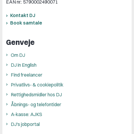
EAN nr.: 5790002490071
Kontakt DJ
Book samtale
Genveje
Om DJ
DJ in English
Find freelancer
Privatlivs- & cookiepolitik
Rettighedsmidler hos DJ
Åbnings- og telefontider
A-kasse: AJKS
DJ's jobportal