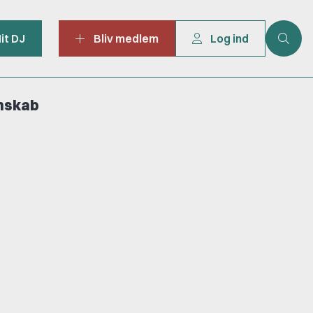
it DJ
Bliv medlem
Log ind
mskab