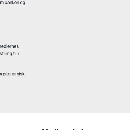
som banken og
 Mediernes
ling til, i
iorøkonomisk