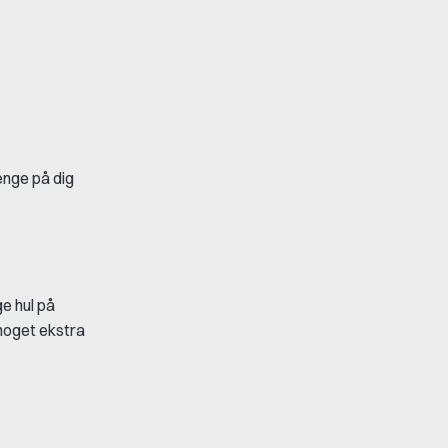
penge på dig
ge hul på
 noget ekstra