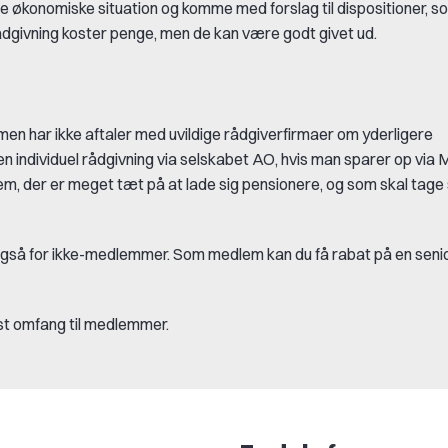
de økonomiske situation og komme med forslag til dispositioner, 
rådgivning koster penge, men de kan være godt givet ud.
 men har ikke aftaler med uvildige rådgiverfirmaer om yderligere
en individuel rådgivning via selskabet AO, hvis man sparer op via
dem, der er meget tæt på at lade sig pensionere, og som skal tage stil
 også for ikke-medlemmer. Som medlem kan du få rabat på en sen
ist omfang til medlemmer.