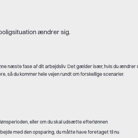
boligsituation ændrer sig.
nne næste fase af dit arbejdsliv. Det gælder især, hvis du ændrer 
ivere, så du kommer hele vejen rundt om forskellige scenarier.
rlønsperioden, eller om du skal udsætte efterlønnen
 arbejde med den opsparing, du måtte have foretaget til nu