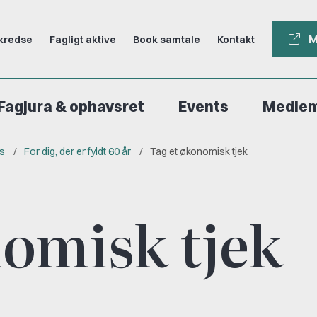
M
kredse
Fagligt aktive
Book samtale
Kontakt
Fagjura & ophavsret
Events
Medle
rs
For dig, der er fyldt 60 år
Tag et økonomisk tjek
nomisk tjek