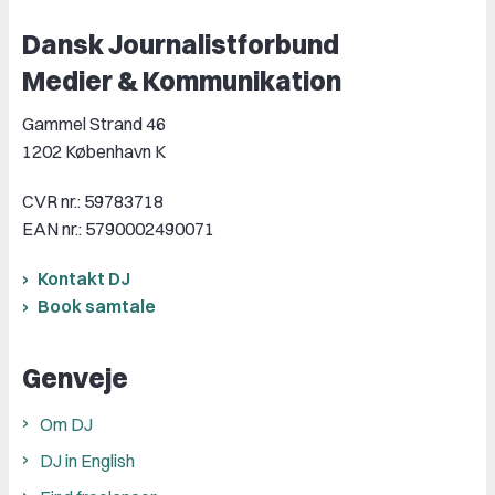
Dansk Journalistforbund
Medier & Kommunikation
Gammel Strand 46
1202 København K
CVR nr.: 59783718
EAN nr.: 5790002490071
Kontakt DJ
Book samtale
Genveje
Om DJ
DJ in English