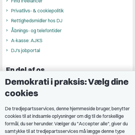
Find freelancer
Privatlivs- & cookiepolitik
Rettighedsmidler hos DJ
Åbnings- og telefontider
A-kasse: AJKS
DJ's jobportal
En del af os
Demokrati i praksis: Vælg dine
Grupper og kredse
cookies
Studenterorganisationer
Fagligt aktive
De tredjepartsservices, denne hjemmeside bruger, benytter
cookies til at indsamle oplysninger om dig til de forskellige
Medlemskab
formål, du ser herunder. Vælger du "Accepter alle", giver du
samtykke til at tredjepartsservices må lægge denne type