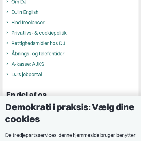
Om DJ
DJ in English
Find freelancer
Privatlivs- & cookiepolitik
Rettighedsmidler hos DJ
Åbnings- og telefontider
A-kasse: AJKS
DJ's jobportal
En del af os
Demokrati i praksis: Vælg dine
Grupper og kredse
cookies
Studenterorganisationer
Fagligt aktive
De tredjepartsservices, denne hjemmeside bruger, benytter