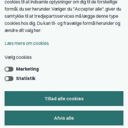
cookies til at indsamle oplysninger om dig til de forskellige
Medlemskab
formål, du ser herunder. Vælger du "Accepter alle", giver du
samtykke til at tredjepartsservices må lægge denne type
Fordele som medlem
cookies hos dig. Du kan til- og fravælge formål herunder og
Kontingent
ændre dit valg her:
Forstå dit medlemskab
Læs mere om cookies
Pressekort
Vælg cookies
Marketing
Bliv medlem
Statistik
Tillad alle cookies
Privatlivs- & cookiepolitik
Afvis alle