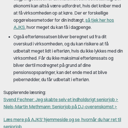
økonomi kan altså være udfordret, hvis det kniber med
at få virksomheden op at køre. Der er forskellige
opgørelsesmetoder for din indtægt,
så tjek her hos
AJKS
, hvor meget du kan få i dagpenge.
Også efterlønssatsen bliver beregnet ud fra dit
overskud i virksomheden, og du kan risikere at få
udbetalt meget lidt i efterløn, hvis du ikke lykkes med din
virksomhed. Får du ikke maksimal efterlønssats og
bliver dertil modregnet på grund af dine
pensionsopsparinger, kan det ende med at blive
pebernødder, du får udbetalt i efterløn.
Supplerende læsning:
Svend Fechner: Jeg skabte selv et indholdsrigt seniorjob >
Niels-Martin Methmann: Seniorjob på DJ-overenskomst >
Læs mere på AJKS' hjemmeside og se, hvornår du har ret til
seniorjob.