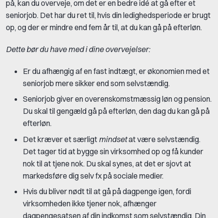
på, kan du overveje, om det er en bedre idé at gå efter et
seniorjob. Det har du ret til, hvis din ledighedsperiode er brugt
op, og der er mindre end fem år til, at du kan gå på efterløn.
Dette bør du have med i dine overvejelser:
Er du afhængig af en fast indtægt, er økonomien med et
seniorjob mere sikker end som selvstændig.
Seniorjob giver en overenskomstmæssig løn og pension.
Du skal til gengæld gå på efterløn, den dag du kan gå på
efterløn.
Det kræver et særligt
mindset
at være selvstændig.
Det tager tid at bygge sin virksomhed op og få kunder
nok til at tjene nok. Du skal synes, at det er sjovt at
markedsføre dig selv fx på sociale medier.
Hvis du bliver nødt til at gå på dagpenge igen, fordi
virksomheden ikke tjener nok, afhænger
dagpengesatsen af din indkomst som selvstændig. Din