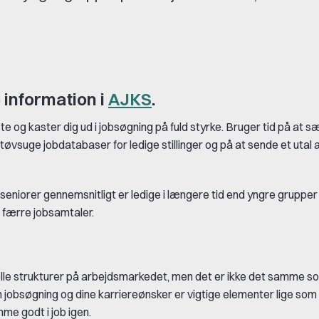
e information i
AJKS
.
e og kaster dig ud i jobsøgning på fuld styrke. Bruger tid på at sæt
tøvsuge jobdatabaser for ledige stillinger og på at sende et utal 
t seniorer gennemsnitligt er ledige i længere tid end yngre grupper
l færre jobsamtaler.
relle strukturer på arbejdsmarkedet, men det er ikke det samme so
n jobsøgning og dine karriereønsker er vigtige elementer lige som 
me godt i job igen.