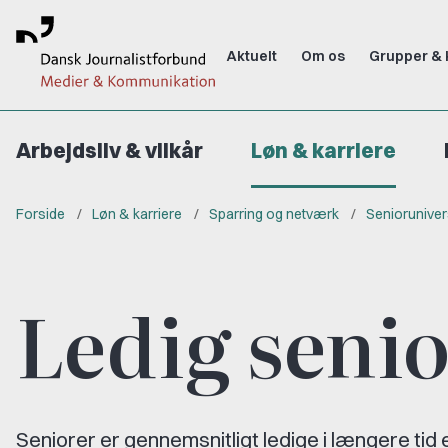
Aktuelt
Om os
Grupper & 
Arbejdsliv & vilkår
Løn & karriere
Forside
Løn & karriere
Sparring og netværk
Seniorunive
Ledig seni
Seniorer er gennemsnitligt ledige i længere t