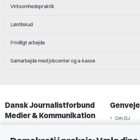
Virksomhedspraktik
Løntilskud
Frivilligt arbejde
Samarbejde med jobcenter og a-kasse
Dansk Journalistforbund
Genveje
Medier & Kommunikation
Om DJ
Gammel Strand 46
DJ in Englis
1202 København K
Find freela