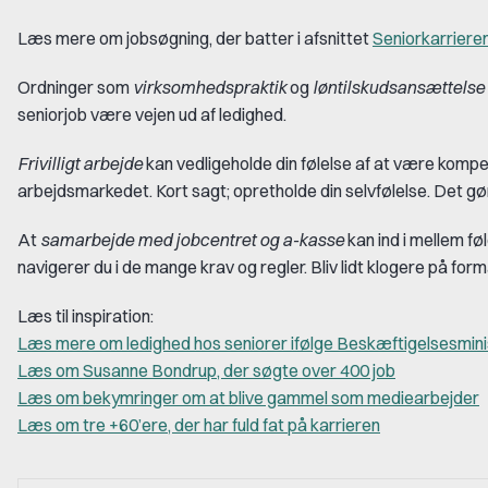
Læs mere om jobsøgning, der batter i afsnittet
Seniorkarriere
Ordninger som
virksomhedspraktik
og
løntilskudsansættelse
seniorjob være vejen ud af ledighed.
Frivilligt arbejde
kan vedligeholde din følelse af at være kompet
arbejdsmarkedet. Kort sagt; opretholde din selvfølelse. Det gø
At
samarbejde med jobcentret og a-kasse
kan ind i mellem f
navigerer du i de mange krav og regler. Bliv lidt klogere på for
Læs til inspiration:
Læs mere om ledighed hos seniorer ifølge Beskæftigelsesmini
Læs om Susanne Bondrup, der søgte over 400 job
Læs om bekymringer om at blive gammel som mediearbejder
Læs om tre +60’ere, der har fuld fat på karrieren