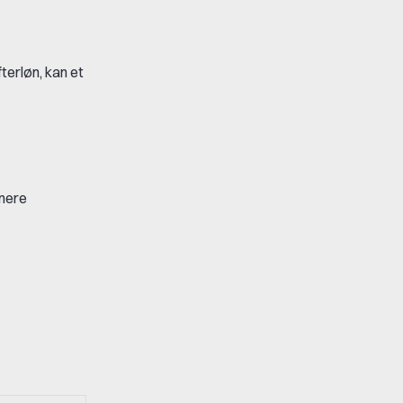
terløn, kan et
mmere