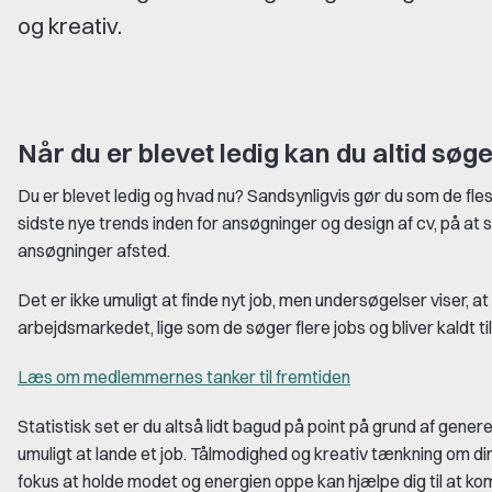
og kreativ.
Når du er blevet ledig kan du altid søg
Du er blevet ledig og hvad nu? Sandsynligvis gør du som de flest
sidste nye trends inden for ansøgninger og design af cv, på at s
ansøgninger afsted.
Det er ikke umuligt at finde nyt job, men undersøgelser viser, a
arbejdsmarkedet, lige som de søger flere jobs og bliver kaldt ti
Læs om medlemmernes tanker til fremtiden
Statistisk set er du altså lidt bagud på point på grund af gene
umuligt at lande et job. Tålmodighed og kreativ tænkning om di
fokus at holde modet og energien oppe kan hjælpe dig til at kom