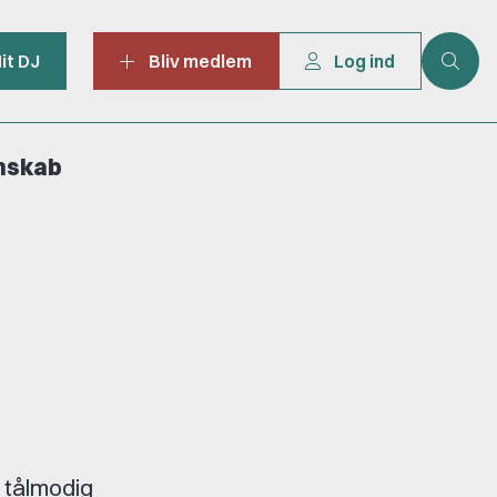
it DJ
Bliv medlem
Log ind
mskab
 tålmodig