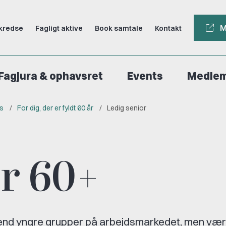
M
kredse
Fagligt aktive
Book samtale
Kontakt
Fagjura & ophavsret
Events
Medle
rs
For dig, der er fyldt 60 år
Ledig senior
or 60+
id end yngre grupper på arbejdsmarkedet, men vær