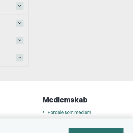
Medlemskab
Fordele som medlem
Kontingent
Forstå dit medlemskab