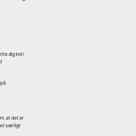
te dig ind i
af
 på
m, at det er
et særligt