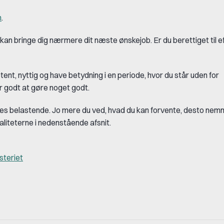
n
.
kan bringe dig nærmere dit næste ønskejob. Er du berettiget til ef
ent, nyttig og have betydning i en periode, hvor du står uden for
r godt at gøre noget godt.
øles belastende. Jo mere du ved, hvad du kan forvente, desto ne
maliteterne i nedenstående afsnit.
steriet