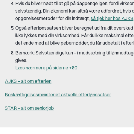
Hvis du bliver nødt til at gå på dagpenge igen, fordi vi
selvstændig. Din økonomi kan altså være udfordret, hvis 
opgørelsesmetoder for din indtægt,
så tjek her hos AJKS
Også efterlønssatsen bliver beregnet ud fra dit overskud i 
ikke lykkes med din virksomhed. Får du ikke maksimal efte
det ende med at blive pebernødder, du får udbetalt i efter
Bemærk:
Selvstændige kan – i modsætning til lønmodtagere
gives.
Læs nærmere på siderne +60
AJKS – alt om efterløn
Beskæftigelsesministeriet aktuelle efterlønssatser
STAR – alt om seniorjob