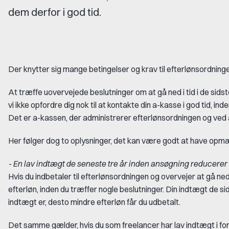
dem derfor i god tid.
Der knytter sig mange betingelser og krav til efterlønsordningen,
At træffe uovervejede beslutninger om at gå ned i tid i de sids
vi ikke opfordre dig nok til at kontakte din a-kasse i god tid, 
Det er a-kassen, der administrerer efterlønsordningen og ved al
Her følger dog to oplysninger, det kan være godt at have op
- En lav indtægt de seneste tre år inden ansøgning reducerer 
Hvis du indbetaler til efterlønsordningen og overvejer at gå ned
efterløn, inden du træffer nogle beslutninger. Din indtægt de sid
indtægt er, desto mindre efterløn får du udbetalt.
Det samme gælder, hvis du som freelancer har lav indtægt i forre