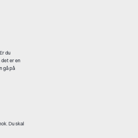
 Er du
m det er en
an gå på
nok. Du skal