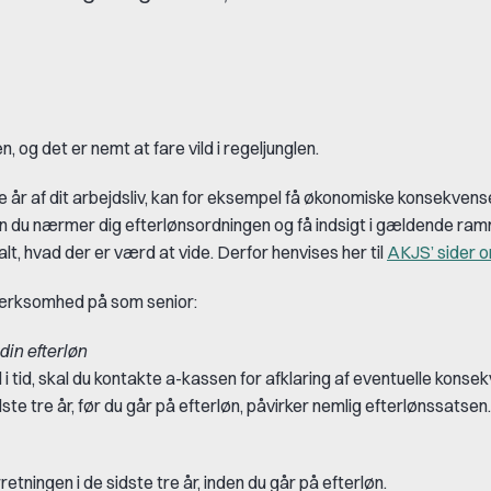
 og det er nemt at fare vild i regeljunglen.
te år af dit arbejdsliv, kan for eksempel få økonomiske konsekvens
inden du nærmer dig efterlønsordningen og få indsigt i gældende ram
t, hvad der er værd at vide. Derfor henvises her til
AKJS’ sider o
mærksomhed på som senior:
din efterløn
 i tid, skal du kontakte a-kassen for afklaring af eventuelle konsek
ste tre år, før du går på efterløn, påvirker nemlig efterlønssatsen.
tningen i de sidste tre år, inden du går på efterløn.