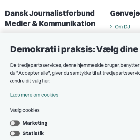
Dansk Journalistforbund
Genveje
Medier & Kommunikation
Om DJ
Gammel Strand 46
DJ in Englis
1202 København K
Demokrati i praksis: Vælg din
Find freela
CVR nr.: 59783718
Privatlivs- 
De tredjepartsservices, denne hjemmeside bruger, benytter co
EAN nr.: 5790002490071
Rettigheds
du "Accepter alle", giver du samtykke til at tredjepartsserv
Åbnings- og
Kontakt DJ
ændre dit valg her:
Book samtale
A-kasse: 
Læs mere om cookies
DJ's jobpor
Vælg cookies
Marketing
Statistik