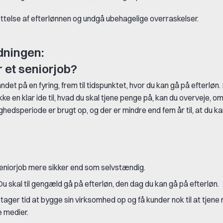
telse af efterlønnen og undgå ubehagelige overraskelser.
dningen:
r et seniorjob?
det på en fyring, frem til tidspunktet, hvor du kan gå på efterløn.
 ikke en klar ide til, hvad du skal tjene penge på, kan du overveje, o
edighedsperiode er brugt op, og der er mindre end fem år til, at du k
seniorjob mere sikker end som selvstændig.
 skal til gengæld gå på efterløn, den dag du kan gå på efterløn.
ager tid at bygge sin virksomhed op og få kunder nok til at tjene 
e medier.