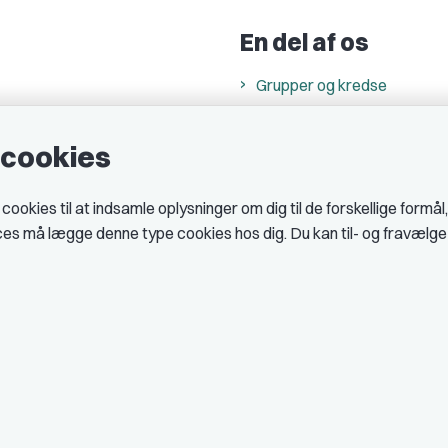
En del af os
Grupper og kredse
h
Studenterorganisationer
e cookies
ncer
Fagligt aktive
& cookiepolitik
okies til at indsamle oplysninger om dig til de forskellige formål
midler hos DJ
ices må lægge denne type cookies hos dig. Du kan til- og fravælg
 telefontider
AJKS
tal