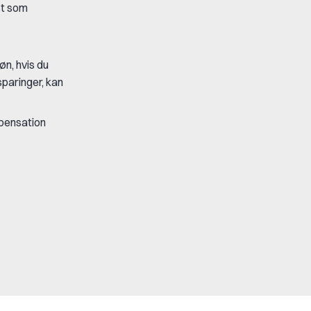
st som
øn, hvis du
sparinger, kan
spensation