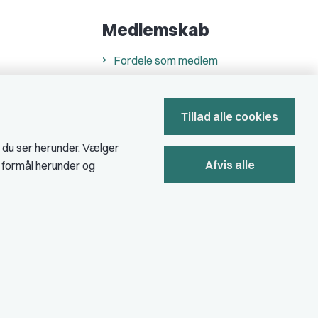
Medlemskab
Fordele som medlem
Kontingent
Forstå dit medlemskab
Tillad alle cookies
Pressekort
, du ser herunder. Vælger
Afvis alle
e formål herunder og
Bliv medlem
Privatlivs- & cookiepolitik