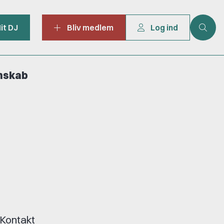
it DJ
Bliv medlem
Log ind
mskab
 Kontakt