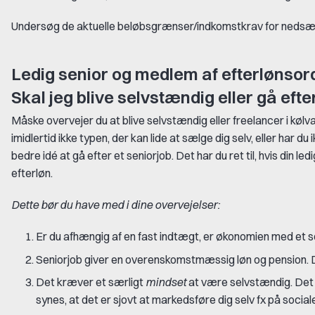
Undersøg de aktuelle beløbsgrænser/indkomstkrav for nedsæt
Ledig senior og medlem af efterlønsor
Skal jeg blive selvstændig eller gå efte
Måske overvejer du at blive selvstændig eller freelancer i kølvan
imidlertid ikke typen, der kan lide at sælge dig selv, eller har du
bedre idé at gå efter et seniorjob. Det har du ret til, hvis din l
efterløn.
Dette bør du have med i dine overvejelser:
Er du afhængig af en fast indtægt, er økonomien med et 
Seniorjob giver en overenskomstmæssig løn og pension. Du
Det kræver et særligt
mindset
at være selvstændig. Det t
synes, at det er sjovt at markedsføre dig selv fx på social