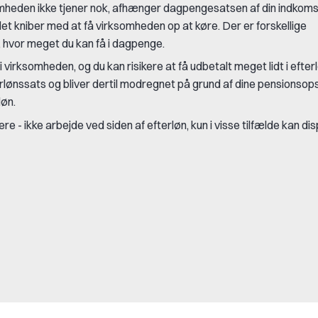
rksomheden ikke tjener nok, afhænger dagpengesatsen af din indkom
det kniber med at få virksomheden op at køre.
Der er forskellige
, hvor meget du kan få i dagpenge
.
virksomheden, og du kan risikere at få udbetalt meget lidt i efterl
rlønssats og bliver dertil modregnet på grund af dine pensionsop
løn.
 - ikke arbejde ved siden af efterløn, kun i visse tilfælde kan di