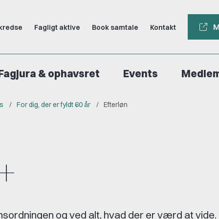
M
kredse
Fagligt aktive
Book samtale
Kontakt
Fagjura & ophavsret
Events
Medle
rs
For dig, der er fyldt 60 år
Efterløn
+
ønsordningen og ved alt, hvad der er værd at vide.