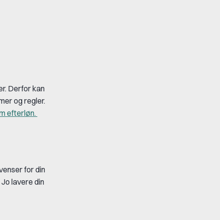
er. Derfor kan
mer og regler.
m efterløn.
venser for din
 Jo lavere din