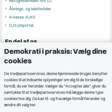
Rettighedsmidler hos DJ
Åbnings- og telefontider
A-kasse: AJKS
DJ's jobportal
En del af os
Demokrati i praksis: Vælg dine
Grupper og kredse
cookies
Studenterorganisationer
Fagligt aktive
De tredjepartsservices, denne hjemmeside bruger, benytter
cookies til at indsamle oplysninger om dig til de forskellige
Medlemskab
formål, du ser herunder. Vælger du "Accepter alle", giver du
samtykke til at tredjepartsservices må lægge denne type
Fordele som medlem
cookies hos dig. Du kan til- og fravælge formål herunder og
Kontingent
ændre dit valg her: