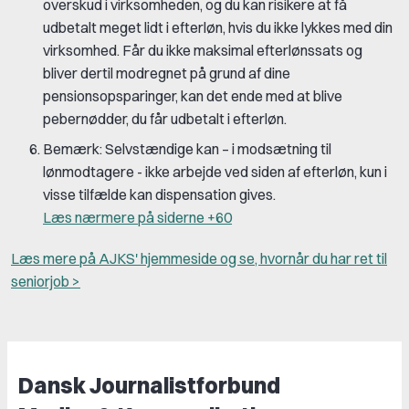
overskud i virksomheden, og du kan risikere at få
udbetalt meget lidt i efterløn, hvis du ikke lykkes med din
virksomhed. Får du ikke maksimal efterlønssats og
bliver dertil modregnet på grund af dine
pensionsopsparinger, kan det ende med at blive
pebernødder, du får udbetalt i efterløn.
Bemærk:
Selvstændige kan – i modsætning til
lønmodtagere - ikke arbejde ved siden af efterløn, kun i
visse tilfælde kan dispensation gives.
Læs nærmere på siderne +60
Læs mere på AJKS' hjemmeside og se, hvornår du har ret til
seniorjob >
Dansk Journalistforbund