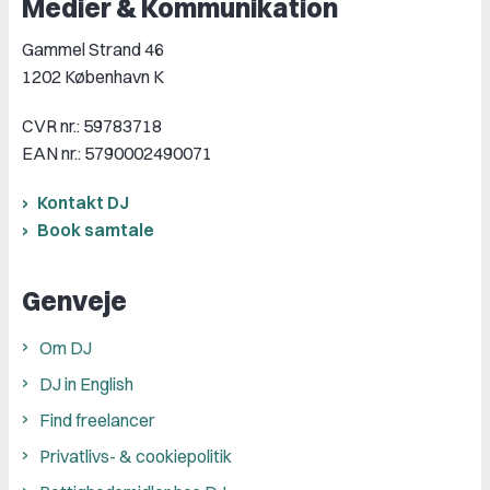
Medier & Kommunikation
Gammel Strand 46
1202 København K
CVR nr.: 59783718
EAN nr.: 5790002490071
Kontakt DJ
Book samtale
Genveje
Om DJ
DJ in English
Find freelancer
Privatlivs- & cookiepolitik