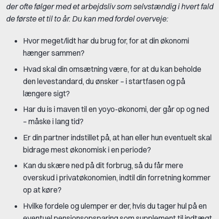
der ofte følger med et arbejdsliv som selvstændig i hvert fald
de første et til to år. Du kan med fordel overveje:
Hvor meget/lidt har du brug for, for at din økonomi
hænger sammen?
Hvad skal din omsætning være, for at du kan beholde
den levestandard, du ønsker – i startfasen og på
længere sigt?
Har du is i maven til en yoyo-økonomi, der går op og ned
– måske i lang tid?
Er din partner indstillet på, at han eller hun eventuelt skal
bidrage mest økonomisk i en periode?
Kan du skære ned på dit forbrug, så du får mere
overskud i privatøkonomien, indtil din forretning kommer
op at køre?
Hvilke fordele og ulemper er der, hvis du tager hul på en
eventuel pensionsopsparing som supplement til indtægt