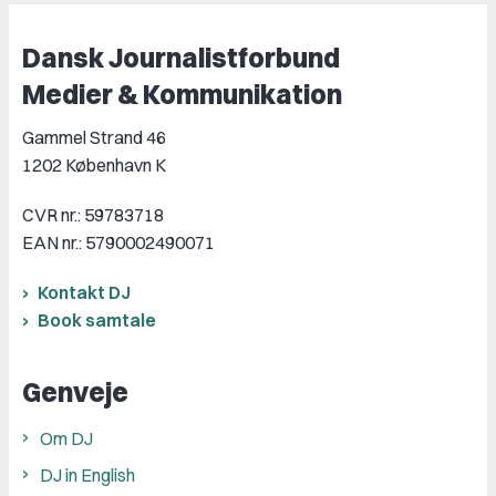
Dansk Journalistforbund
Medier & Kommunikation
Gammel Strand 46
1202 København K
CVR nr.: 59783718
EAN nr.: 5790002490071
Kontakt DJ
Book samtale
Genveje
Om DJ
DJ in English