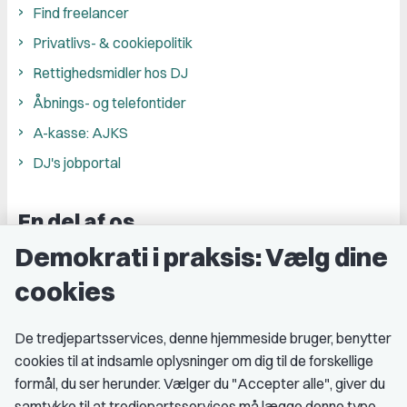
Find freelancer
Privatlivs- & cookiepolitik
Rettighedsmidler hos DJ
Åbnings- og telefontider
A-kasse: AJKS
DJ's jobportal
En del af os
Demokrati i praksis: Vælg dine
Grupper og kredse
cookies
Studenterorganisationer
Fagligt aktive
De tredjepartsservices, denne hjemmeside bruger, benytter
cookies til at indsamle oplysninger om dig til de forskellige
Medlemskab
formål, du ser herunder. Vælger du "Accepter alle", giver du
samtykke til at tredjepartsservices må lægge denne type