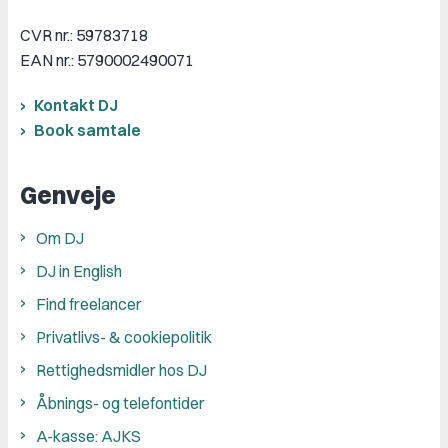
CVR nr.: 59783718
EAN nr.: 5790002490071
Kontakt DJ
Book samtale
Genveje
Om DJ
DJ in English
Find freelancer
Privatlivs- & cookiepolitik
Rettighedsmidler hos DJ
Åbnings- og telefontider
A-kasse: AJKS