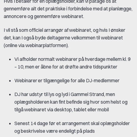
Hvis I betaler for en oplægsholder, kan vi påtage os at
gennemføre alt det praktiske i forbindelse med at planlægge,
annoncere og gennemføre webinaret.
I vil stå som officiel arrangør af webinaret, og hvis I ønsker
det, kan I også byde deltagerne velkommen til webinaret
(online via webinarplatformen).
Vi afholder normalt webinarer på hverdage mellem kl. 9
– 10, men er åbne for at drøfte andre tidspunkter
Webinarer er tilgængelige for alle DJ-medlemmer
DJ har udstyr til lys og lyd i Gammel Strand, men
oplægsholderen kan fint befinde sig hvor som helst og
tilgå webinaret via desktop, tablet eller mobil
Senest 14 dage før et arrangement skal oplægsholder
og beskrivelse være endeligt på plads