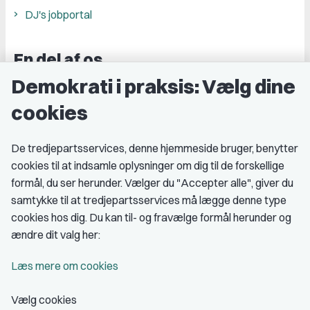
DJ's jobportal
En del af os
Demokrati i praksis: Vælg dine
Grupper og kredse
cookies
Studenterorganisationer
Fagligt aktive
De tredjepartsservices, denne hjemmeside bruger, benytter
cookies til at indsamle oplysninger om dig til de forskellige
Medlemskab
formål, du ser herunder. Vælger du "Accepter alle", giver du
samtykke til at tredjepartsservices må lægge denne type
Fordele som medlem
cookies hos dig. Du kan til- og fravælge formål herunder og
Kontingent
ændre dit valg her:
Forstå dit medlemskab
Læs mere om cookies
Pressekort
Vælg cookies