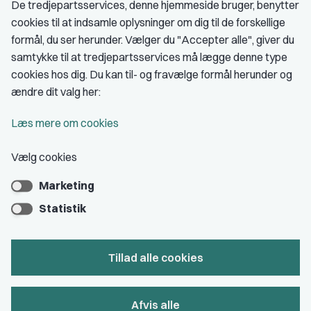
De tredjepartsservices, denne hjemmeside bruger, benytter
cookies til at indsamle oplysninger om dig til de forskellige
Medlemskab
formål, du ser herunder. Vælger du "Accepter alle", giver du
samtykke til at tredjepartsservices må lægge denne type
Fordele som medlem
cookies hos dig. Du kan til- og fravælge formål herunder og
Kontingent
ændre dit valg her:
Forstå dit medlemskab
Læs mere om cookies
Pressekort
Vælg cookies
Marketing
Bliv medlem
Statistik
Tillad alle cookies
Privatlivs- & cookiepolitik
Afvis alle