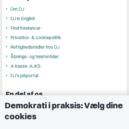
Om DJ
DJ in English
Find freelancer
Privatlivs- & cookiepolitik
Rettighedsmidler hos DJ
Åbnings- og telefontider
A-kasse: AJKS
DJ's jobportal
En del af os
Demokrati i praksis: Vælg dine
Grupper og kredse
cookies
Studenterorganisationer
Fagligt aktive