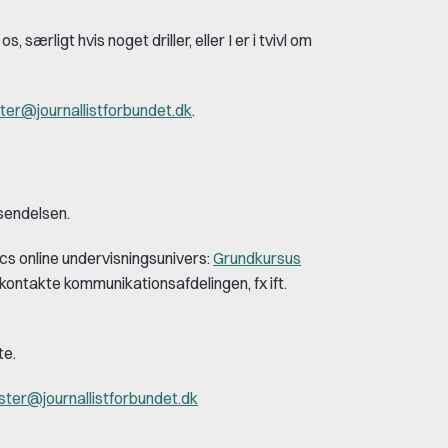
, særligt hvis noget driller, eller I er i tvivl om
er@journallistforbundet.dk
.
dsendelsen.
ics
online undervisningsunivers:
Grundkursus
at kontakte
kommunikationsafdelingen
, fx ift.
te.
er@journallistforbundet.dk