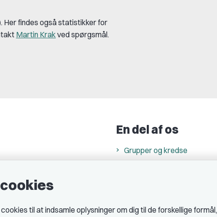
 Her findes også statistikker for
ntakt
Martin Krak
ved spørgsmål.
En del af os
Grupper og kredse
h
Studenterorganisationer
e cookies
ncer
Fagligt aktive
& cookiepolitik
okies til at indsamle oplysninger om dig til de forskellige formål
midler hos DJ