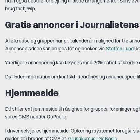
I kan også bestille forplejning til disse arrangementer. Skriv evt. 
brug for hjælp.
Gratis annoncer i Journalisten
Alle kredse og grupper har pr. kalenderår mulighed for tre ann
Annoncepladsen kan bruges frit og bookes via
Steffen Lund
i
k
Yderligere annoncering kan tilkøbes med 20% rabat af kredse 
Du finder information om
kontakt,
deadlines og annoncespecifi
Hjemmeside
DJ stiller en hjemmeside til rådighed for grupper, foreninger o
vores CMS hedder
GoPublic
.
I driver selv jeres hjemmeside. Oplæring i systemet foregår vi
guider jer i brugen af
CMS’et
:
Grundkursus i
GoBasic