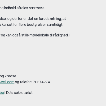
 indhold aftales n
æ
rmere.
se, og derfor er det en foruds
æ
tning, at
e kurset for flere bestyrelser samtidigt.
r
og
kan ogs
å
stille m
ø
delokale til r
å
dighed. I
 og kredse.
well.com
og telefon: 70274274
sbo
i DJ's sekretariat.