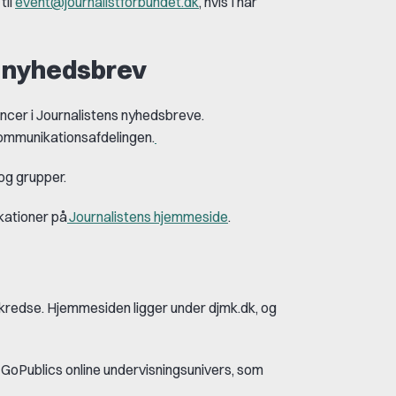
til
event@journalistforbundet.dk
, hvis I har
s nyhedsbrev
oncer i Journalistens nyhedsbreve.
ommunikationsafdelingen
.
og grupper.
kationer på
Journalistens hjemmeside
.
g kredse. Hjemmesiden ligger under djmk.dk, og
a
GoPublics
online undervisningsunivers, som