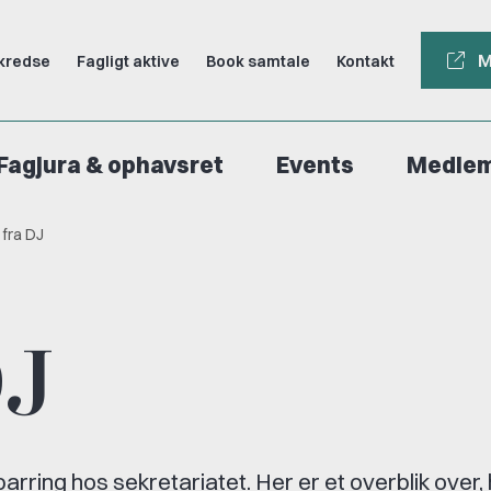
M
kredse
Fagligt aktive
Book samtale
Kontakt
Fagjura & ophavsret
Events
Medle
 fra DJ
DJ
sparring hos sekretariatet. Her er et overblik over