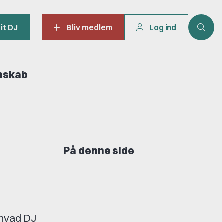
it DJ
Bliv medlem
Log ind
mskab
På denne side
, hvad DJ