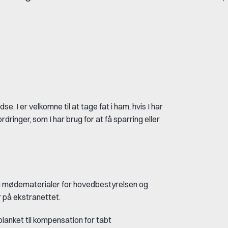
edse.
I er velkomne til at tage fat i ham, hvis I har
fordringer, som I har brug for at få sparring eller
du mødematerialer for hovedbestyrelsen og
 på ekstranettet.
lanket til kompensation for tabt