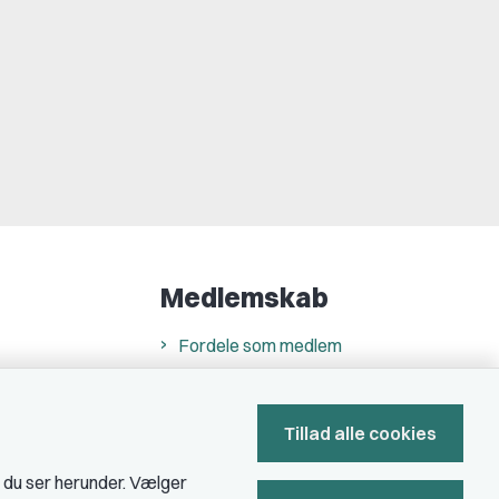
Medlemskab
Fordele som medlem
Kontingent
Forstå dit medlemskab
Tillad alle cookies
Pressekort
, du ser herunder. Vælger