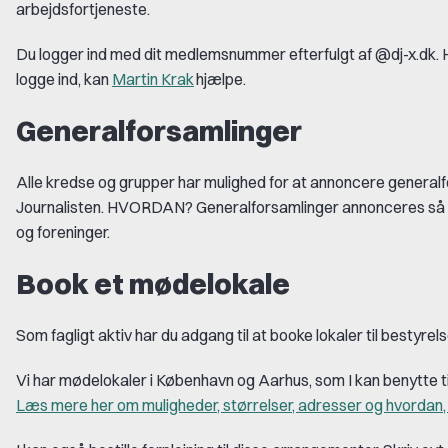
arbejdsfortjeneste.
Du logger ind med dit medlemsnummer efterfulgt af @dj-x.dk. H
logge ind, kan
Martin Krak
hjælpe.
Generalforsamlinger
Alle kredse og grupper har mulighed for
at
annoncere generalfo
Journalisten.
HVORDAN?
Generalforsamlinger annonceres så i
og foreninger.
Book et mødelokale
Som fagligt aktiv har du adgang til at booke lokaler til besty
Vi har mødelokaler i København og Aarhus, som I kan benytte til
Læs mere her om muligheder, størrelser, adresser og hvordan, 