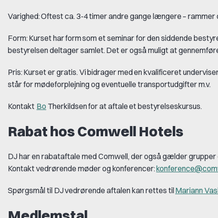
Varighed:
Oftest ca. 3-4
timer andre gange l
æ
ngere
–
rammer og
Form:
Kurset har
form
som et seminar for den siddende bestyrel
bestyrelsen deltager samlet.
Det er ogs
å
muligt at gennemf
ø
r
Pris:
Kurset er gratis. Vi
bidrager med
en kvalificeret undervise
st
å
r for m
ø
deforplejning og eventuelle transportudgifter m.v.
Kontakt
Bo
Therkildsen
for at aftale et bestyrelseskursus.
Rabat hos
Comwell
Hotels
DJ har en rabataftale med
Comwell
, der også gælder grupper
Kontakt vedrørende møder og konferencer:
konference@com
Spørgsmål til DJ vedrørende aftalen kan rettes til
Mariann Va
Medlemstal