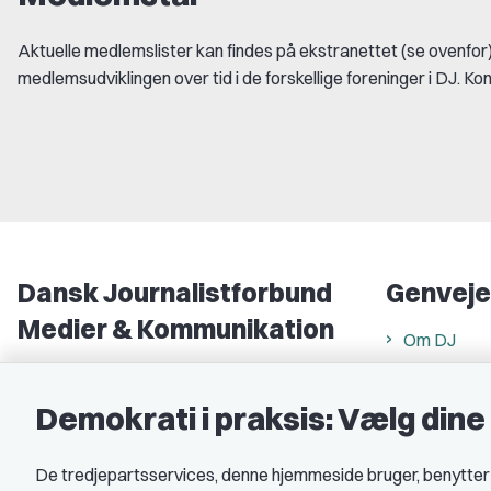
Aktuelle medlemslister kan findes på ekstranettet (se ovenfor).
medlemsudviklingen over tid i de forskellige foreninger i DJ. Ko
Dansk Journalistforbund
Genveje
Medier & Kommunikation
Om DJ
Gammel Strand 46
DJ in Englis
1202 København K
Demokrati i praksis: Vælg din
Find freela
CVR nr.: 59783718
Privatlivs- 
De tredjepartsservices, denne hjemmeside bruger, benytter co
EAN nr.: 5790002490071
Rettigheds