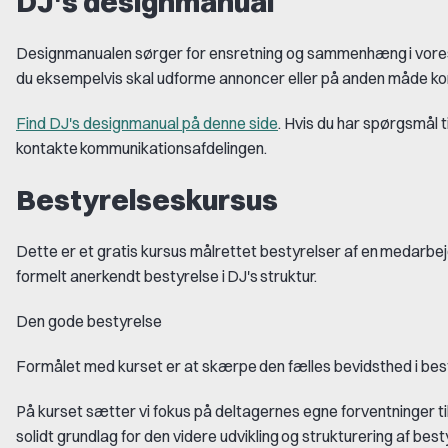
DJ's designmanual
Designmanualen sørger for ensretning og sammenhæng
i vor
du
eksempelvis
skal udforme annoncer eller p
å
anden m
å
de k
Find DJ's designmanual på denne side
. Hvis du har spørgsmål 
kontakte
kommunikationsafdelingen
.
Bestyrelseskursus
Dette er et gratis kursus målrettet bestyrelser af en medarbej
formelt anerkendt bestyrelse i DJ's struktur.
Den gode bestyrelse
Formålet med kurset er at skærpe
den f
æ
lles bevidsthed i bes
På kurset sætter vi fokus på deltagernes egne forventninger t
solidt grundlag for den videre udvikling
og strukturering af best