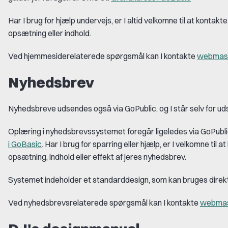
Har I brug for hjælp undervejs, er I altid velkomne til at kontakte os
opsætning eller indhold.
Ved hjemmesiderelaterede spørgsmål kan I kontakte
webmast
Nyhedsbrev
Nyhedsbreve udsendes også via
GoPublic
, og I står selv for u
Oplæring i nyhedsbrevssystemet foregår ligeledes via
GoPubl
i
GoBasic
. Har I brug for sparring eller hjælp, er I velkomne til 
opsætning, indhold eller effekt af jeres nyhedsbrev.
Systemet indeholder et standarddesign, som kan bruges direk
Ved nyhedsbrevsrelaterede spørgsmål kan I kontakte
webmast