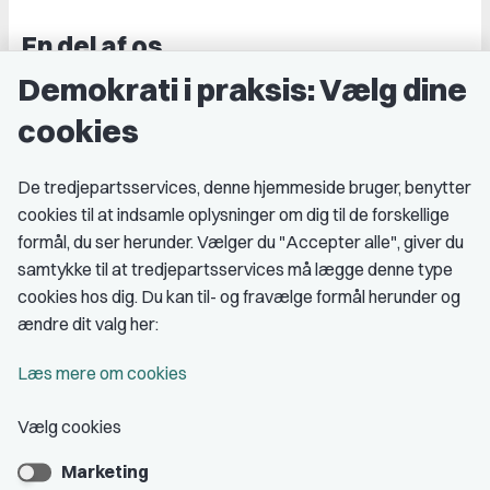
En del af os
Demokrati i praksis: Vælg dine
Grupper og kredse
cookies
Studenterorganisationer
Fagligt aktive
De tredjepartsservices, denne hjemmeside bruger, benytter
cookies til at indsamle oplysninger om dig til de forskellige
Medlemskab
formål, du ser herunder. Vælger du "Accepter alle", giver du
samtykke til at tredjepartsservices må lægge denne type
Fordele som medlem
cookies hos dig. Du kan til- og fravælge formål herunder og
Kontingent
ændre dit valg her:
Forstå dit medlemskab
Læs mere om cookies
Pressekort
Vælg cookies
Marketing
Bliv medlem