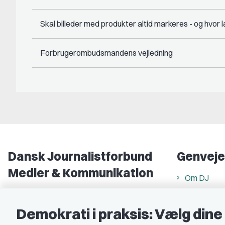
Skal billeder med produkter altid markeres - og hvor
Forbrugerombudsmandens vejledning
Dansk Journalistforbund
Genveje
Medier & Kommunikation
Om DJ
Gammel Strand 46
DJ in Englis
1202 København K
Demokrati i praksis: Vælg din
Find freela