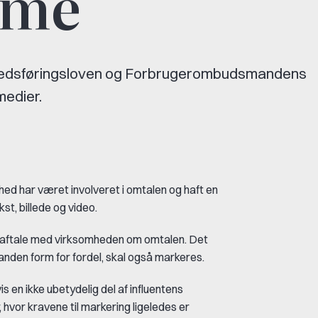
ame
kedsføringsloven og Forbrugerombudsmandens
medier.
hed har været involveret i omtalen og haft en
st, billede og video.
en aftale med virksomheden om omtalen. Det
 anden form for fordel, skal også markeres.
 en ikke ubetydelig del af influentens
hvor kravene til markering ligeledes er