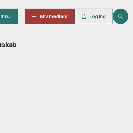
it DJ
Bliv medlem
Log ind
mskab