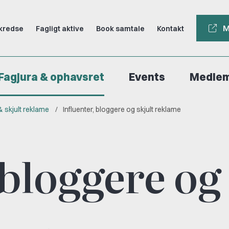
M
kredse
Fagligt aktive
Book samtale
Kontakt
Fagjura & ophavsret
Events
Medle
 skjult reklame
Influenter, bloggere og skjult reklame
 bloggere og