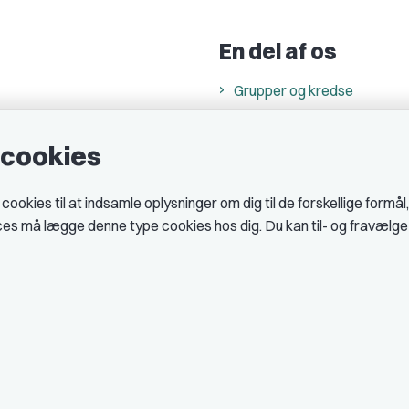
En del af os
Grupper og kredse
h
Studenterorganisationer
e cookies
ncer
Fagligt aktive
& cookiepolitik
okies til at indsamle oplysninger om dig til de forskellige formål
midler hos DJ
ices må lægge denne type cookies hos dig. Du kan til- og fravælg
 telefontider
AJKS
tal