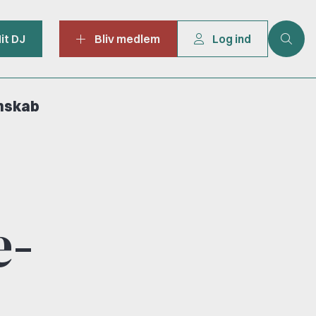
it DJ
Bliv medlem
Log ind
mskab
e-