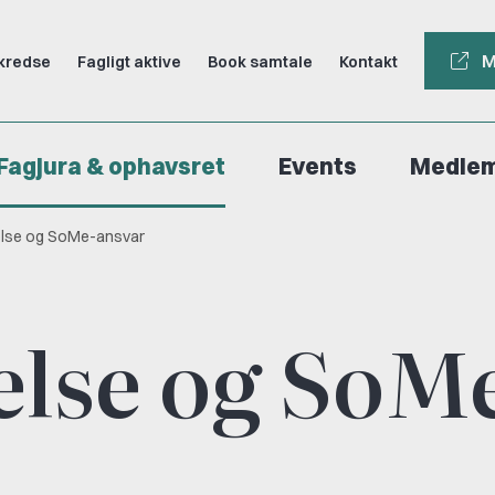
M
kredse
Fagligt aktive
Book samtale
Kontakt
Fagjura & ophavsret
Events
Medle
else og SoMe-ansvar
else og SoM