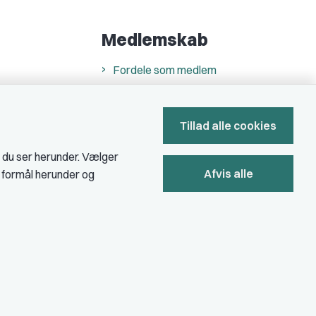
Medlemskab
Fordele som medlem
Kontingent
Forstå dit medlemskab
Tillad alle cookies
Pressekort
, du ser herunder. Vælger
Afvis alle
e formål herunder og
Bliv medlem
Privatlivs- & cookiepolitik