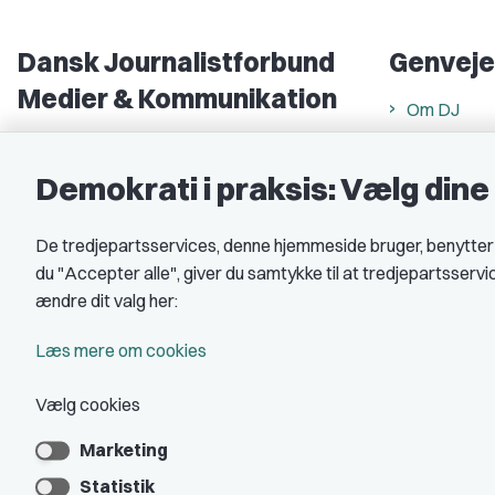
Dansk Journalistforbund
Genveje
Medier & Kommunikation
Om DJ
Gammel Strand 46
DJ in Englis
1202 København K
Demokrati i praksis: Vælg din
Find freela
CVR nr.: 59783718
Privatlivs- 
De tredjepartsservices, denne hjemmeside bruger, benytter co
EAN nr.: 5790002490071
Rettigheds
du "Accepter alle", giver du samtykke til at tredjepartsserv
Åbnings- og
Kontakt DJ
ændre dit valg her:
Book samtale
A-kasse: 
Læs mere om cookies
DJ's jobpor
Vælg cookies
Marketing
Statistik