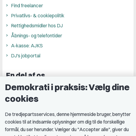
Find freelancer
Privatlivs- & cookiepolitik
Rettighedsmidler hos DJ
Åbnings- og telefontider
A-kasse: AJKS
DJ's jobportal
En del af os
Demokrati i praksis: Vælg dine
Grupper og kredse
cookies
Studenterorganisationer
Fagligt aktive
De tredjepartsservices, denne hjemmeside bruger, benytter
cookies til at indsamle oplysninger om dig til de forskellige
Medlemskab
formål, du ser herunder. Vælger du "Accepter alle", giver du