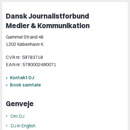
Dansk Journalistforbund
Medier & Kommunikation
Gammel Strand 46
1202 København K
CVR nr.: 59783718
EAN nr.: 5790002490071
Kontakt DJ
Book samtale
Genveje
Om DJ
DJ in English