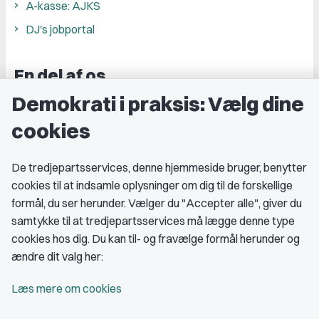
A-kasse: AJKS
DJ's jobportal
En del af os
Demokrati i praksis: Vælg dine
Grupper og kredse
cookies
Studenterorganisationer
Fagligt aktive
De tredjepartsservices, denne hjemmeside bruger, benytter
cookies til at indsamle oplysninger om dig til de forskellige
Medlemskab
formål, du ser herunder. Vælger du "Accepter alle", giver du
samtykke til at tredjepartsservices må lægge denne type
Fordele som medlem
cookies hos dig. Du kan til- og fravælge formål herunder og
Kontingent
ændre dit valg her:
Forstå dit medlemskab
Læs mere om cookies
Pressekort