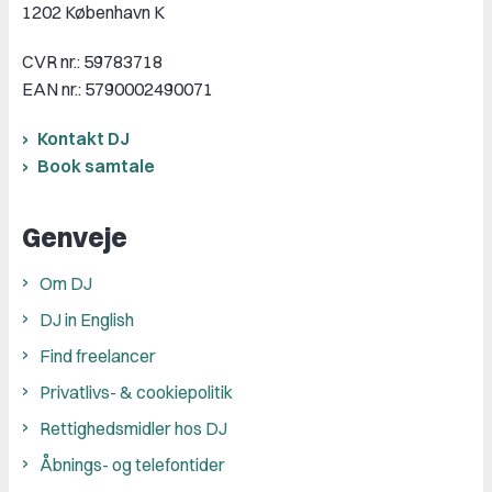
1202 København K
CVR nr.: 59783718
EAN nr.: 5790002490071
Kontakt DJ
Book samtale
Genveje
Om DJ
DJ in English
Find freelancer
Privatlivs- & cookiepolitik
Rettighedsmidler hos DJ
Åbnings- og telefontider