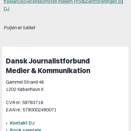
freelanceoverenskomsten mellem Producentforeningen og
DJ
.
Puljen er lukket
Dansk Journalistforbund
Medier & Kommunikation
Gammel Strand 46
1202 København K
CVR nr.: 59783718
EAN nr.: 5790002490071
Kontakt DJ
Book samtale