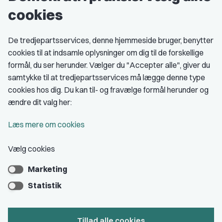
cookies
Studenterorganisationer
Fagligt aktive
De tredjepartsservices, denne hjemmeside bruger, benytter
cookies til at indsamle oplysninger om dig til de forskellige
Medlemskab
formål, du ser herunder. Vælger du "Accepter alle", giver du
samtykke til at tredjepartsservices må lægge denne type
Fordele som medlem
cookies hos dig. Du kan til- og fravælge formål herunder og
Kontingent
ændre dit valg her:
Forstå dit medlemskab
Læs mere om cookies
Pressekort
Vælg cookies
Marketing
Bliv medlem
Statistik
Tillad alle cookies