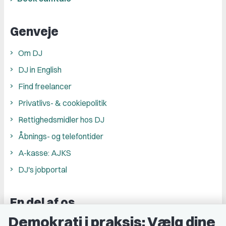
Genveje
Om DJ
DJ in English
Find freelancer
Privatlivs- & cookiepolitik
Rettighedsmidler hos DJ
Åbnings- og telefontider
A-kasse: AJKS
DJ's jobportal
En del af os
Demokrati i praksis: Vælg dine
Grupper og kredse