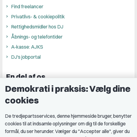
Find freelancer
Privatlivs- & cookiepolitik
Rettighedsmidler hos DJ
Åbnings- og telefontider
A-kasse: AJKS
DJ's jobportal
En del af os
Demokrati i praksis: Vælg dine
Grupper og kredse
cookies
Studenterorganisationer
Fagligt aktive
De tredjepartsservices, denne hjemmeside bruger, benytter
cookies til at indsamle oplysninger om dig til de forskellige
Medlemskab
formål, du ser herunder. Vælger du "Accepter alle", giver du