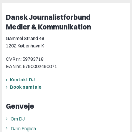
Dansk Journalistforbund
Medier & Kommunikation
Gammel Strand 46
1202 København K
CVR nr.: 59783718
EAN nr.: 5790002490071
Kontakt DJ
Book samtale
Genveje
Om DJ
DJ in English