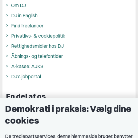
Om DJ
DJ in English
Find freelancer
Privatlivs- & cookiepolitik
Rettighedsmidler hos DJ
Åbnings- og telefontider
A-kasse: AJKS
DJ's jobportal
En del af os
Demokrati i praksis: Vælg dine
Grupper og kredse
cookies
Studenterorganisationer
Fagligt aktive
De tredjepartsservices, denne hjemmeside bruger, benytter