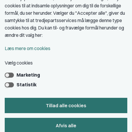
cookies til at indsamle oplysninger om dig til de forskellige
Medlemskab
formål, du ser herunder. Vælger du "Accepter alle", giver du
samtykke til at tredjepartsservices må lægge denne type
Fordele som medlem
cookies hos dig. Du kan til- og fravælge formål herunder og
Kontingent
ændre dit valg her:
Forstå dit medlemskab
Læs mere om cookies
Pressekort
Vælg cookies
Marketing
Bliv medlem
Statistik
Tillad alle cookies
Privatlivs- & cookiepolitik
Afvis alle