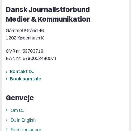
Dansk Journalistforbund
Medier & Kommunikation
Gammel Strand 46
1202 København K
CVR nr.: 59783718
EAN nr.: 5790002490071
Kontakt DJ
Book samtale
Genveje
Om DJ
DJ in English
Find freelancer