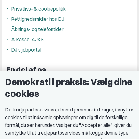
Privatlivs- & cookiepolitik
Rettighedsmidler hos DJ
Åbnings- og telefontider
A-kasse: AJKS
DJ's jobportal
En del af os
Demokrati i praksis: Vælg dine
Grupper og kredse
cookies
Studenterorganisationer
Fagligt aktive
De tredjepartsservices, denne hjemmeside bruger, benytter
cookies til at indsamle oplysninger om dig til de forskellige
Medlemskab
formål, du ser herunder. Vælger du "Accepter alle", giver du
samtykke til at tredjepartsservices må lægge denne type
Fordele som medlem