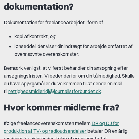
dokumentation?
Dokumentation for freelancearbejdet i form af
kopi af kontrakt,
og
lønseddel, der viser din indtægt for arbejde omfattet af
ovennævnte overenskomster.
Bemærk venligst, at vi først behandler din ansøgning efter
ansøgningsfristen. Vi beder derfor om din tålmodighed. Skulle
du have spørgsmål er du velkommen til at sende en mail
til
rettighedsmidleridj@journalistforbundet.dk
.
Hvor kommer midlerne fra?
Ifølge freelanceoverenskomsten mellem
DR og DJ for
produktion af TV- og radioudsendelser
betaler DR en årlig
rundsum for videreudnyttelse af programstoffet.