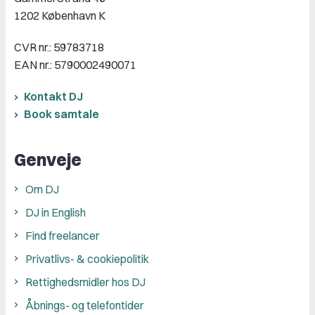
1202 København K
CVR nr.: 59783718
EAN nr.: 5790002490071
Kontakt DJ
Book samtale
Genveje
Om DJ
DJ in English
Find freelancer
Privatlivs- & cookiepolitik
Rettighedsmidler hos DJ
Åbnings- og telefontider