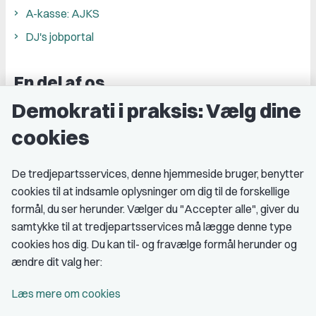
A-kasse: AJKS
DJ's jobportal
En del af os
Demokrati i praksis: Vælg dine
Grupper og kredse
cookies
Studenterorganisationer
Fagligt aktive
De tredjepartsservices, denne hjemmeside bruger, benytter
cookies til at indsamle oplysninger om dig til de forskellige
Medlemskab
formål, du ser herunder. Vælger du "Accepter alle", giver du
samtykke til at tredjepartsservices må lægge denne type
Fordele som medlem
cookies hos dig. Du kan til- og fravælge formål herunder og
Kontingent
ændre dit valg her:
Forstå dit medlemskab
Læs mere om cookies
Pressekort