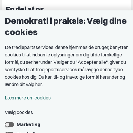
En del af os
Demokrati i praksis: Vælg dine
Grupper og kredse
cookies
Studenterorganisationer
Fagligt aktive
De tredjepartsservices, denne hjemmeside bruger, benytter
cookies til at indsamle oplysninger om dig til de forskellige
Medlemskab
formål, du ser herunder. Vælger du "Accepter alle", giver du
samtykke til at tredjepartsservices må lægge denne type
Fordele som medlem
cookies hos dig. Du kan til- og fravælge formål herunder og
Kontingent
ændre dit valg her:
Forstå dit medlemskab
Læs mere om cookies
Pressekort
Vælg cookies
Marketing
Bliv medlem