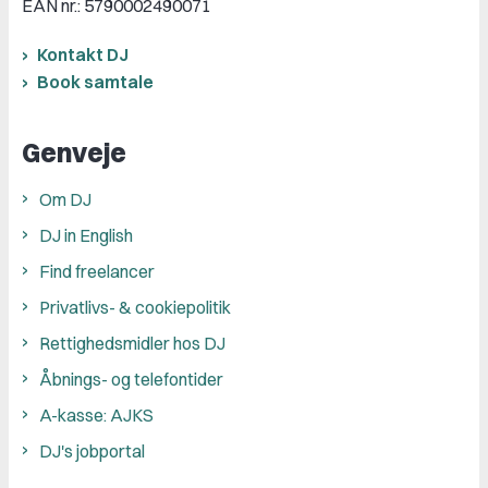
EAN nr.: 5790002490071
Kontakt DJ
Book samtale
Genveje
Om DJ
DJ in English
Find freelancer
Privatlivs- & cookiepolitik
Rettighedsmidler hos DJ
Åbnings- og telefontider
A-kasse: AJKS
DJ's jobportal