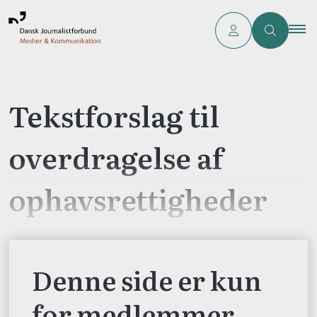
Tekstforslag til
overdragelse af
ophavsrettigheder
Denne side er kun
for medlemmer.