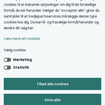
cookies til at indsamle oplysninger om dig til de forskellige
Medlemskab
formål, du ser herunder. Vælger du "Accepter alle", giver du
samtykke til at tredjepartsservices må lægge denne type
Fordele som medlem
cookies hos dig. Du kan til- og fravælge formål herunder og
Kontingent
ændre dit valg her:
Forstå dit medlemskab
Læs mere om cookies
Pressekort
Vælg cookies
Marketing
Bliv medlem
Statistik
Tillad alle cookies
Privatlivs- & cookiepolitik
Afvis alle