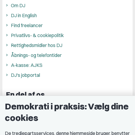
Om DJ
DJ in English
Find freelancer
Privatlivs- & cookiepolitik
Rettighedsmidler hos DJ
Åbnings- og telefontider
A-kasse: AJKS
DJ's jobportal
En del af os
Demokrati i praksis: Vælg dine
Grupper og kredse
cookies
Studenterorganisationer
Fagligt aktive
De tredjepartsservices, denne hjemmeside bruger, benytter