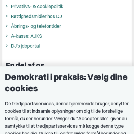
Privatlivs- & cookiepolitik
Rettighedsmidler hos DJ
Åbnings- og telefontider
A-kasse: AJKS
DJ's jobportal
En del af os
Demokrati i praksis: Vælg dine
Grupper og kredse
cookies
Studenterorganisationer
Fagligt aktive
De tredjepartsservices, denne hjemmeside bruger, benytter
cookies til at indsamle oplysninger om dig til de forskellige
Medlemskab
formål, du ser herunder. Vælger du "Accepter alle", giver du
samtykke til at tredjepartsservices må lægge denne type
Fordele som medlem
cookies hos dig. Du kan til- og fravælge formål herunder og