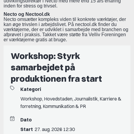
udviklingsdirektør i Necto med mere end 15 års erfaring
inden for stress og trivsel.
Necto og Nectool.dk
Necto omsætter kompleks viden til konkrete værktøjer, der
kan øge trivslen i arbejdslivet. På nectool.dk finder du
værktøjerne, der er udviklet i samarbejde med branchen og
afprøvet i praksis. Takket være støtte fra Velliv Foreningen
er værktøjerne gratis at bruge.
Workshop: Styrk
samarbejdet på
produktionen fra start
Kategori
Workshop
,
Hovedstaden
,
Journalistik
,
Karriere &
forretning
,
Kommunikation & PR
Dato
Start
27. aug. 2026 12:30