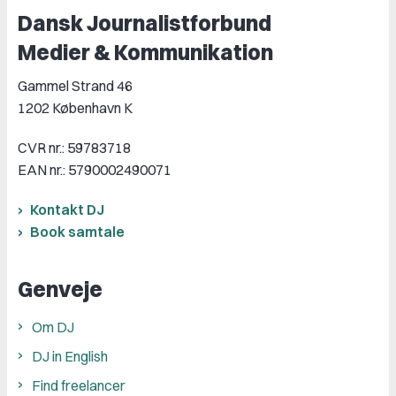
Dansk Journalistforbund
Medier & Kommunikation
Gammel Strand 46
1202 København K
CVR nr.: 59783718
EAN nr.: 5790002490071
Kontakt DJ
Book samtale
Genveje
Om DJ
DJ in English
Find freelancer