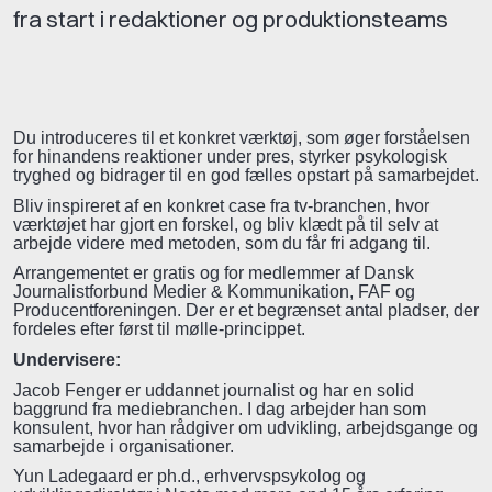
fra start i redaktioner og produktionsteams
Du introduceres til et konkret værktøj, som øger forståelsen
for hinandens reaktioner under pres, styrker psykologisk
tryghed og bidrager til en god fælles opstart på samarbejdet.
Bliv inspireret af en konkret case fra tv-branchen, hvor
værktøjet har gjort en forskel, og bliv klædt på til selv at
arbejde videre med metoden, som du får fri adgang til.
Arrangementet er gratis og for medlemmer af Dansk
Journalistforbund Medier & Kommunikation, FAF og
Producentforeningen. Der er et begrænset antal pladser, der
fordeles efter først til mølle-princippet.
Undervisere:
Jacob Fenger er uddannet journalist og har en solid
baggrund fra mediebranchen. I dag arbejder han som
konsulent, hvor han rådgiver om udvikling, arbejdsgange og
samarbejde i organisationer.
Yun Ladegaard er ph.d., erhvervspsykolog og