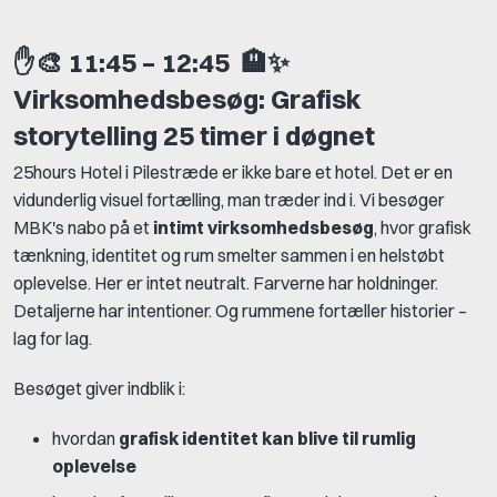
✋🎨
11:45 – 12:45
🏨✨
Virksomhedsbesøg: Grafisk
storytelling 25 timer i døgnet
25hours Hotel i Pilestræde er ikke bare et hotel. Det er en
vidunderlig visuel fortælling, man træder ind i. Vi besøger
MBK's nabo på et
intimt virksomhedsbesøg
, hvor grafisk
tænkning, identitet og rum smelter sammen i en helstøbt
oplevelse. Her er intet neutralt. Farverne har holdninger.
Detaljerne har intentioner. Og rummene fortæller historier –
lag for lag.
Besøget giver indblik i:
hvordan
grafisk identitet kan blive til rumlig
oplevelse