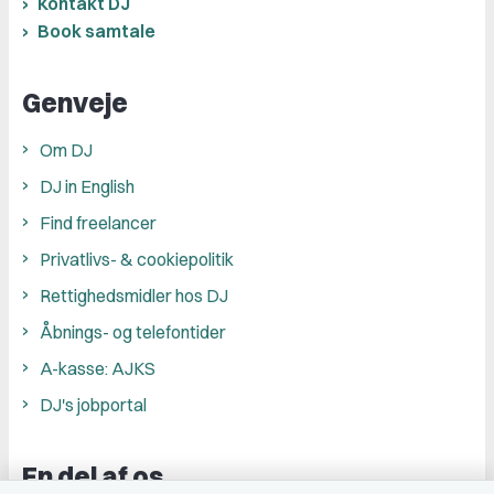
Kontakt DJ
Book samtale
Genveje
Om DJ
DJ in English
Find freelancer
Privatlivs- & cookiepolitik
Rettighedsmidler hos DJ
Åbnings- og telefontider
A-kasse: AJKS
DJ's jobportal
En del af os