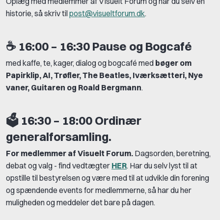
Oplæg med medlemmer af VIsuelt Forum og har du selv en
historie, så skriv til
post@visueltforum.dk
.
☕
16:00 – 16:30 Pause og Bogcafé
med kaffe, te, kager, dialog og bogcafé med
bøger om
Papirklip, AI, Trøfler, The Beatles, Iværksætteri, Nye
vaner, Guitaren og Roald Bergmann
.
🗳️
16:30 – 18:00 Ordinær
generalforsamling.
For medlemmer af Visuelt Forum.
Dagsorden, beretning,
debat og valg - find vedtægter
HER
. Har du selv lyst til at
opstille til bestyrelsen og være med til at udvikle din forening
og spændende events for medlemmerne, så har du her
muligheden og meddeler det bare på dagen.