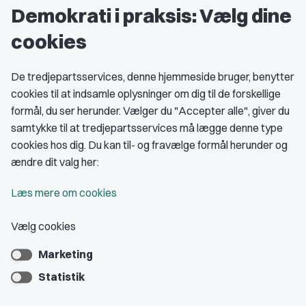
Demokrati i praksis: Vælg dine
Grupper og kredse
cookies
Studenterorganisationer
Fagligt aktive
De tredjepartsservices, denne hjemmeside bruger, benytter
cookies til at indsamle oplysninger om dig til de forskellige
Medlemskab
formål, du ser herunder. Vælger du "Accepter alle", giver du
samtykke til at tredjepartsservices må lægge denne type
Fordele som medlem
cookies hos dig. Du kan til- og fravælge formål herunder og
Kontingent
ændre dit valg her:
Forstå dit medlemskab
Læs mere om cookies
Pressekort
Vælg cookies
Marketing
Bliv medlem
Statistik