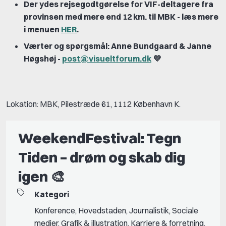
Der ydes rejsegodtgørelse for VIF-deltagere fra
provinsen med mere end 12 km. til MBK - læs mere
i menuen
HER
.
Værter og spørgsmål: Anne Bundgaard & Janne
Høgshøj -
post@visueltforum.dk
💜
Lokation: MBK, Pilestræde 61, 1112 København K.
WeekendFestival: Tegn
Tiden – drøm og skab dig
igen 🎨
Kategori
Konference
,
Hovedstaden
,
Journalistik
,
Sociale
medier
,
Grafik & illustration
,
Karriere & forretning
,