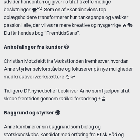
udvider horisonten og giver ro til at træffe modige
beslutninger 🌪️💡. Som en af Skandinaviens top-
oplægsholdere transformerer hun tankegange og vækker
passion i alle, der vil være mere kreative og nysgerrige 🔥🎭.​
Du får hendes bog “FremtidsSans”.
Anbefalinger fra kunder 😊
Christian Motzfeldt fra Vækstfonden fremhæver, hvordan
Anne styrker selvforståelse og fokuserer på nye muligheder
med kreative iværksættere 💪🌱​
Tidligere DR nyhedschef beskriver Anne som hjælpen til at
skabe fremtiden gennem radikal forandring ⚡🔮.​
Baggrund og styrker 🌍
Anne kombinerer sin baggrund som biolog og
statskundskabs-kandidat med erfaring fra Etisk Råd og