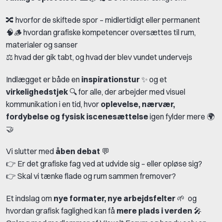
🔀 hvorfor de skiftede spor – midlertidigt eller permanent
🧠🪵 hvordan grafiske kompetencer oversættes til rum,
materialer og sanser
⚖️ hvad der gik tabt, og hvad der blev vundet undervejs
Indlægget er både en
inspirationstur
✨ og et
virkelighedstjek
🔍 for alle, der arbejder med visuel
kommunikation i en tid, hvor
oplevelse, nærvær,
fordybelse og fysisk iscenesættelse
igen fylder mere 🌍
🤝
Vi slutter med
åben debat
💬
👉 Er det grafiske fag ved at udvide sig – eller opløse sig?
👉 Skal vi tænke flade og rum sammen fremover?
Et indslag om
nye formater, nye arbejdsfelter
🌱 og
hvordan grafisk faglighed kan få
mere plads i verden
🎤