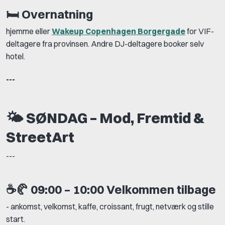
🛏️
Overnatning
hjemme eller
Wakeup Copenhagen Borgergade
for VIF-
deltagere fra provinsen. Andre DJ-deltagere booker selv
hotel.
---
🌤️ SØNDAG – Mod, Fremtid &
StreetArt
---
☕🥐
09:00 – 10:00 Velkommen tilbage
- ankomst, velkomst, kaffe, croissant, frugt, netværk og stille
start.