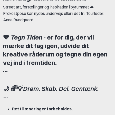
Street art, fortællinger og inspiration i byrummet 🥪
Frokostpose kan nydes undervejs eller i det fri. Tourleder:
Anne Bundgaard.
🧡
Tegn Tiden
- er for dig, der vil
mærke dit fag igen, udvide dit
kreative råderum og tegne din egen
vej ind i fremtiden.
---
🌙 🌈
💡
Drøm. Skab. Del. Gentænk.
---
Ret til ændringer forbeholdes.