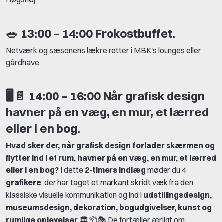
🥗
13:00 – 14:00 Frokostbuffet.
Netværk og sæsonens lækre retter i MBK's lounges eller
gårdhave.
🖥️📄 14:00 – 16:00 Når grafisk design
havner på en væg, en mur, et lærred
eller i en bog.
Hvad sker der, når grafisk design forlader skærmen og
flytter ind i et rum, havner på en væg, en mur, et lærred
eller i en bog?
I dette
2-timers indlæg
møder du 4
grafikere
, der har taget et markant skridt væk fra den
klassiske visuelle kommunikation og ind i
udstillingsdesign,
museumsdesign, dekoration, bogudgivelser, kunst og
rumlige oplevelser
🏛️📦🎭 De fortæller ærligt om: