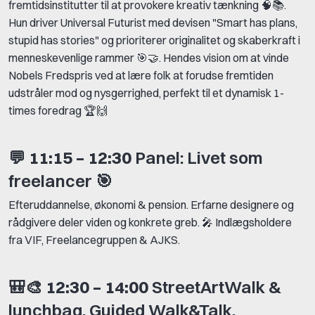
fremtidsinstitutter til at provokere kreativ tænkning 🧠📚.
Hun driver Universal Futurist med devisen "Smart has plans,
stupid has stories" og prioriterer originalitet og skaberkraft i
menneskevenlige rammer 🎯🤝. Hendes vision om at vinde
Nobels Fredspris ved at lære folk at forudse fremtiden
udstråler mod og nysgerrighed, perfekt til et dynamisk 1-
times foredrag 🏆🙌
💬
11:15 – 12:30
Panel: Livet som
freelancer 🎯
Efteruddannelse, økonomi & pension. Erfarne designere og
rådgivere deler viden og konkrete greb. 🎤 Indlægsholdere
fra VIF, Freelancegruppen & AJKS.
🎒🎨
12:30 – 14:00
StreetArtWalk &
lunchbag. Guided Walk&Talk.