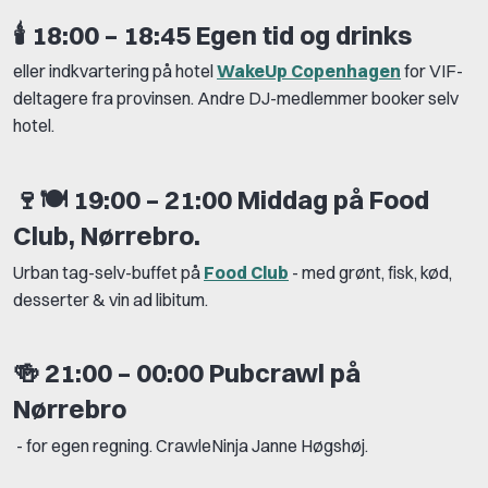
🕯️
18:00 – 18:45 Egen tid og drinks
eller indkvartering på hotel
WakeUp Copenhagen
for VIF-
deltagere fra provinsen. Andre DJ-medlemmer booker selv
hotel.
🍷🍽️
19:00 – 21:00 Middag på Food
Club, Nørrebro.
Urban tag-selv-buffet på
Food Club
- med grønt, fisk, kød,
desserter & vin ad libitum.
🍻
21:00 – 00:00 Pubcrawl på
Nørrebro
- for egen regning. CrawleNinja Janne Høgshøj.