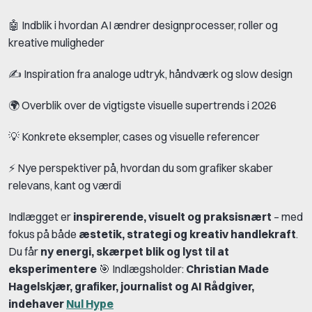
🤖 Indblik i hvordan AI ændrer designprocesser, roller og
kreative muligheder
✍️ Inspiration fra analoge udtryk, håndværk og slow design
🌍 Overblik over de vigtigste visuelle supertrends i 2026
💡 Konkrete eksempler, cases og visuelle referencer
⚡ Nye perspektiver på, hvordan du som grafiker skaber
relevans, kant og værdi
Indlægget er
inspirerende, visuelt og praksisnært
– med
fokus på både
æstetik, strategi og kreativ handlekraft
.
Du får
ny energi, skærpet blik og lyst til at
eksperimentere
🎯 Indlægsholder:
Christian Made
Hagelskjær, grafiker, journalist og AI Rådgiver,
indehaver
Nul Hype