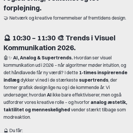
forplejning.
🤝 Netværk og kreative fornemmelser af fremtidens design.
🔮
10:30 – 11:30
🎨
Trends i Visuel
Kommunikation 2026.
🤖✨
AI, Analog & Supertrends.
Hvordan ser visuel
kommunikation ud i 2026 – når algoritmer møder intuition, og
det håndlavede får ny værdi? I dette
1-times inspirerende
indlæg
dykker vi ned i de stærkeste
supertrends
, der
former grafisk design lige nu og i de kommende år. Vi
undersøger, hvordan
AI
ikke bare effektiviserer, men også
udfordrer vores kreative rolle – og hvorfor
analog æstetik,
taktilitet og menneskelighed
vender stærkt tilbage som
modreaktion.
🔮 Du får: