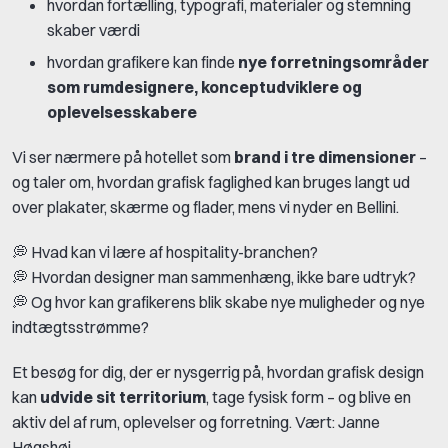
hvordan fortælling, typografi, materialer og stemning
skaber værdi
hvordan grafikere kan finde
nye forretningsområder
som rumdesignere, konceptudviklere og
oplevelsesskabere
Vi ser nærmere på hotellet som
brand i tre dimensioner
–
og taler om, hvordan grafisk faglighed kan bruges langt ud
over plakater, skærme og flader, mens vi nyder en Bellini.
💭 Hvad kan vi lære af hospitality-branchen?
💭 Hvordan designer man sammenhæng, ikke bare udtryk?
💭 Og hvor kan grafikerens blik skabe nye muligheder og nye
indtægtsstrømme?
Et besøg for dig, der er nysgerrig på, hvordan grafisk design
kan
udvide sit territorium
, tage fysisk form – og blive en
aktiv del af rum, oplevelser og forretning. Vært: Janne
Høgshøj.