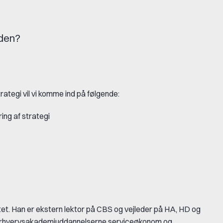
rden?
tegi vil vi komme ind på følgende:
ing af strategi
et. Han er ekstern lektor på CBS og vejleder på HA, HD og
å erhvervsakademiuddannelserne serviceøkonom og