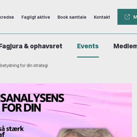
M
kredse
Fagligt aktive
Book samtale
Kontakt
Fagjura & ophavsret
Events
Medle
tydning for din strategi