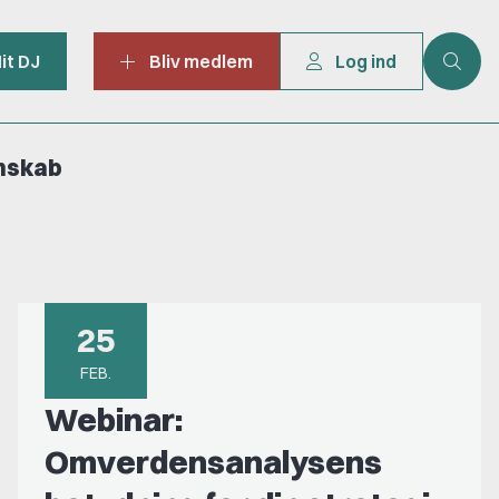
it DJ
Bliv medlem
Log ind
mskab
25
FEB.
Webinar:
Omverdensanalysens