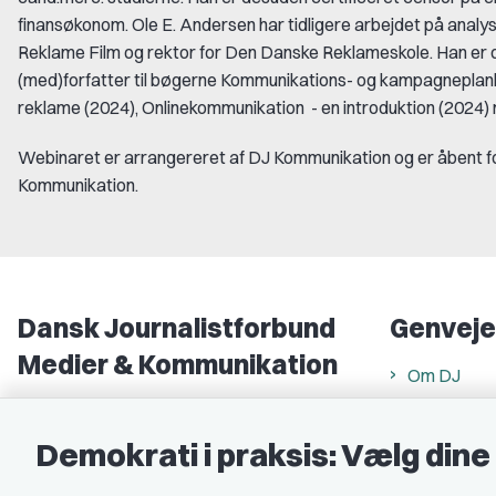
finansøkonom. Ole E. Andersen har tidligere arbejdet på analy
Reklame Film og rektor for Den Danske Reklameskole. Han er d
(med)forfatter til bøgerne Kommunikations- og kampagnepla
reklame (2024), Onlinekommunikation - en introduktion (2024)
Webinaret er arrangereret af DJ Kommunikation og er åbent f
Kommunikation.
Dansk Journalistforbund
Genveje
Medier & Kommunikation
Om DJ
Gammel Strand 46
DJ in Englis
1202 København K
Demokrati i praksis: Vælg din
Find freela
CVR nr.: 59783718
Privatlivs- 