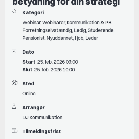
betydning for din strategi
Kategori
Webinar
,
Webinarer
,
Kommunikation & PR
,
Forretningselvstændig
,
Ledig
,
Studerende
,
Pensionist
,
Nyuddannet
,
I job
,
Leder
Dato
Start
25. feb. 2026 09:00
Slut
25. feb. 2026 10:00
Sted
Online
Arrangør
DJ Kommunikation
Tilmeldingsfrist