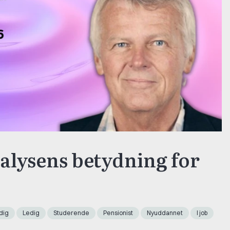
lysens betydning for
dig
Ledig
Studerende
Pensionist
Nyuddannet
I job