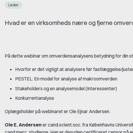
Leder
Hvad er en virksomheds nære og fjerne omve
På dette webinar om omverdensanalysens betydning for din stra
Hvorfor er det vigtigt at analysere før fastlæggelse/juster
PESTEL: En model for analyse af makroomverden
Stakeholders og en analysemodel (Interessenter)
Konkurrentanalyse
Oplægsholder på webinaret er Ole Ejnar Andersen.
Ole E. Andersen
er cand.scient.soc. fra Københavns Universit
cand.merc. studierne. Han er desuden certificeret censor p