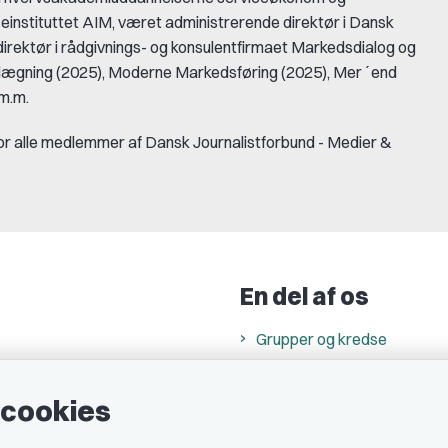
seinstituttet AIM, været administrerende direktør i Dansk
irektør i rådgivnings- og konsulentfirmaet Markedsdialog og
nlægning (2025), Moderne Markedsføring (2025), Mer´end
 m.m.
or alle medlemmer af Dansk Journalistforbund - Medier &
En del af os
Grupper og kredse
h
Studenterorganisationer
e cookies
ncer
Fagligt aktive
& cookiepolitik