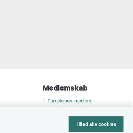
Medlemskab
Fordele som medlem
Kontingent
Forstå dit medlemskab
Tillad alle cookies
Pressekort