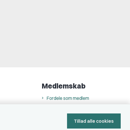
Medlemskab
Fordele som medlem
Kontingent
Forstå dit medlemskab
Tillad alle cookies
Pressekort