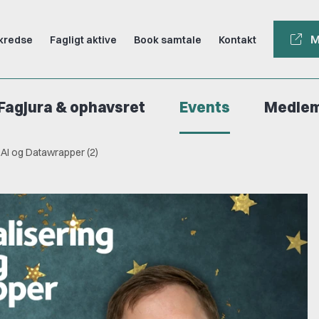
M
kredse
Fagligt aktive
Book samtale
Kontakt
Fagjura & ophavsret
Events
Medle
 AI og Datawrapper (2)