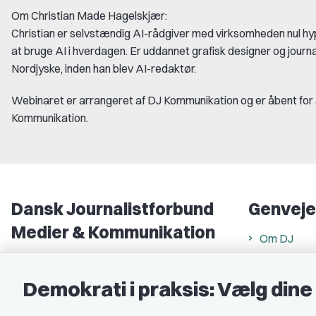
Om Christian Made Hagelskjær:
Christian er selvstændig AI-rådgiver med virksomheden nul hyp
at bruge AI i hverdagen. Er uddannet grafisk designer og journal
Nordjyske, inden han blev AI-redaktør.
Webinaret er arrangeret af DJ Kommunikation og er åbent for
Kommunikation.
Dansk Journalistforbund
Genveje
Medier & Kommunikation
Om DJ
Gammel Strand 46
DJ in Englis
1202 København K
Demokrati i praksis: Vælg din
Find freela
CVR nr.: 59783718
Privatlivs- 