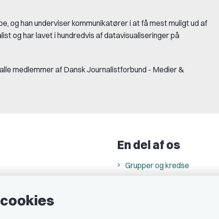
e, og han underviser kommunikatører i at få mest muligt ud af
ist og har lavet i hundredvis af datavisualiseringer på
 alle medlemmer af Dansk Journalistforbund - Medier &
En del af os
Grupper og kredse
h
Studenterorganisationer
e cookies
ncer
Fagligt aktive
& cookiepolitik