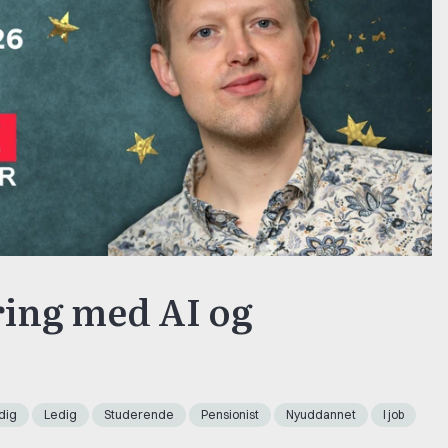
ring med AI og
dig
Ledig
Studerende
Pensionist
Nyuddannet
I job