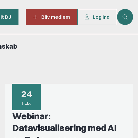
it DJ
Bliv medlem
Log ind
mskab
24
FEB.
Webinar:
Datavisualisering med AI