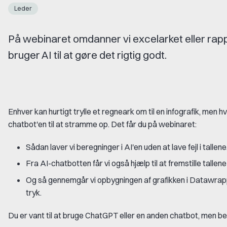
Leder
På webinaret omdanner vi excelarket eller rappor
bruger AI til at gøre det rigtig godt.
Enhver kan hurtigt trylle et regneark om til en infografik, men hv
chatbot'en til at stramme op. Det får du på webinaret:
Sådan laver vi beregninger i AI'en uden at lave fejl i tallene
Fra AI-chatbotten får vi også hjælp til at fremstille tall
Og så gennemgår vi opbygningen af grafikken i Datawrapper t
tryk.
Du er vant til at bruge ChatGPT eller en anden chatbot, men b