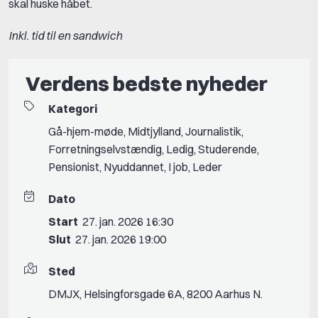
skal huske håbet.
Inkl. tid til en sandwich
Verdens bedste nyheder
Kategori
Gå-hjem-møde
,
Midtjylland
,
Journalistik
,
Forretningselvstændig
,
Ledig
,
Studerende
,
Pensionist
,
Nyuddannet
,
I job
,
Leder
Dato
Start
27. jan. 2026 16:30
Slut
27. jan. 2026 19:00
Sted
DMJX, Helsingforsgade 6A, 8200 Aarhus N.