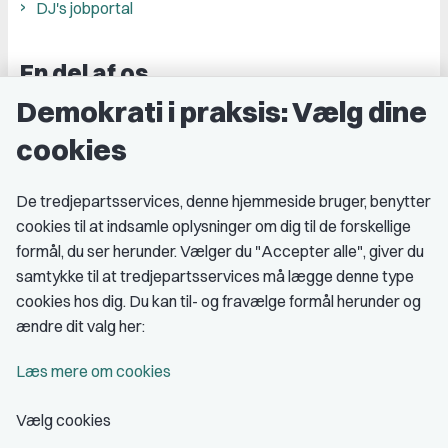
DJ's jobportal
En del af os
Demokrati i praksis: Vælg dine
Grupper og kredse
cookies
Studenterorganisationer
Fagligt aktive
De tredjepartsservices, denne hjemmeside bruger, benytter
cookies til at indsamle oplysninger om dig til de forskellige
Medlemskab
formål, du ser herunder. Vælger du "Accepter alle", giver du
samtykke til at tredjepartsservices må lægge denne type
Fordele som medlem
cookies hos dig. Du kan til- og fravælge formål herunder og
Kontingent
ændre dit valg her:
Forstå dit medlemskab
Læs mere om cookies
Pressekort
Vælg cookies