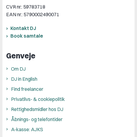
CVR nr.: 59783718
EAN nr.: 5790002490071
Kontakt DJ
Book samtale
Genveje
Om DJ
DJ in English
Find freelancer
Privatlivs- & cookiepolitik
Rettighedsmidler hos DJ
Åbnings- og telefontider
A-kasse: AJKS