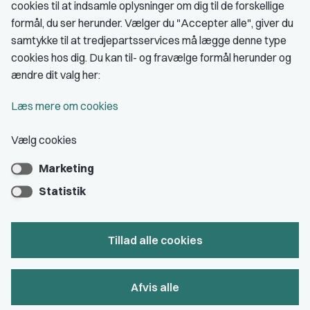
cookies til at indsamle oplysninger om dig til de forskellige
Medlemskab
formål, du ser herunder. Vælger du "Accepter alle", giver du
samtykke til at tredjepartsservices må lægge denne type
Fordele som medlem
cookies hos dig. Du kan til- og fravælge formål herunder og
Kontingent
ændre dit valg her:
Forstå dit medlemskab
Læs mere om cookies
Pressekort
Vælg cookies
Marketing
Bliv medlem
Statistik
Tillad alle cookies
Privatlivs- & cookiepolitik
Afvis alle