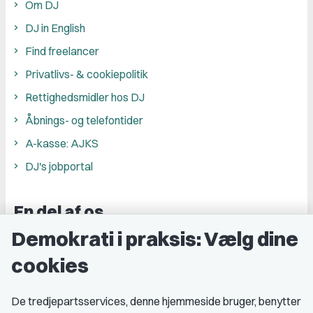
Om DJ
DJ in English
Find freelancer
Privatlivs- & cookiepolitik
Rettighedsmidler hos DJ
Åbnings- og telefontider
A-kasse: AJKS
DJ's jobportal
En del af os
Demokrati i praksis: Vælg dine
Grupper og kredse
cookies
Studenterorganisationer
Fagligt aktive
De tredjepartsservices, denne hjemmeside bruger, benytter