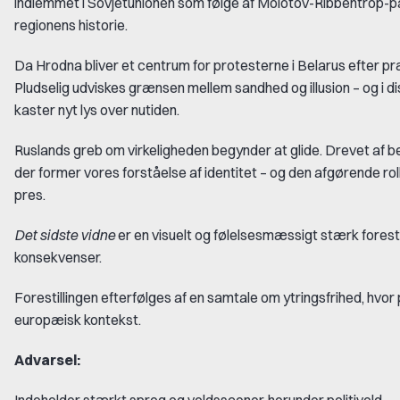
indlemmet i Sovjetunionen som følge af Molotov-Ribbentrop-pa
regionens historie.
Da Hrodna bliver et centrum for protesterne i Belarus efter pr
Pludselig udviskes grænsen mellem sandhed og illusion – og i 
kaster nyt lys over nutiden.
Ruslands greb om virkeligheden begynder at glide. Drevet af
der former vores forståelse af identitet – og den afgørende rol
pres.
Det sidste vidne
er en visuelt og følelsesmæssigt stærk forest
konsekvenser.
Forestillingen efterfølges af en samtale om ytringsfrihed, hvo
europæisk kontekst.
Advarsel: