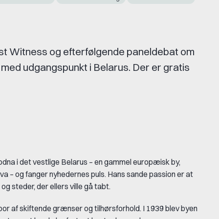
Last Witness og efterfølgende paneldebat om
 med udgangspunkt i Belarus. Der er gratis
odna i det vestlige Belarus – en gammel europæisk by,
 – og fanger nyhedernes puls. Hans sande passion er at
steder, der ellers ville gå tabt.
por af skiftende grænser og tilhørsforhold. I 1939 blev byen