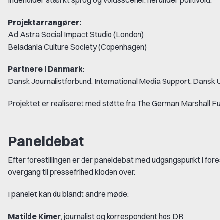
Indeholder stærkt sprog og voldsscener, herunder politivold.
Projektarrangører:
Ad Astra Social Impact Studio (London)
Beladania Culture Society (Copenhagen)
Partnere i Danmark:
Dansk Journalistforbund, International Media Support, Dan
Projektet er realiseret med støtte fra The German Marshall Fu
Paneldebat
Efter forestillingen er der paneldebat med udgangspunkt i fores
overgang til pressefrihed kloden over.
I panelet kan du blandt andre møde:
Matilde Kimer
, journalist og korrespondent hos DR