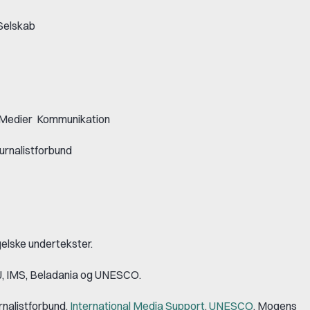
 Selskab
 - Medier Kommunikation
urnalistforbund
gelske undertekster.
J, IMS, Beladania og UNESCO.
rnalistforbund,
International Media Support
,
UNESCO
, Mogens