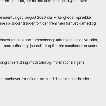
gten – et brud, der fortsat kaster lange skygger over
æsidentvalget i august 2020, slår virkeligheden sprækker.
disse sprækker træder fortiden frem med fornyet klarhed og
 behovet for at skabe sammenhæng udforsker han de værdier,
le, som uafhængig journalistik spiller, når sandheden er under
illing om erindring, modstand og informationskrigens
r perspektiver fra Belarus sættes i dialog med en bredere