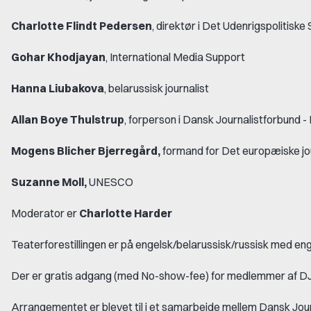
Charlotte Flindt Pedersen
, direktør i Det Udenrigspolitiske
Gohar Khodjayan
, International Media Support
Hanna Liubakova
, belarussisk journalist
Allan Boye Thulstrup
, forperson i Dansk Journalistforbund
Mogens Blicher Bjerregård,
formand for Det europæiske jo
Suzanne Moll,
UNESCO
Moderator er
Charlotte Harder
Teaterforestillingen er på engelsk/belarussisk/russisk med en
Der er gratis adgang (med No-show-fee) for medlemmer af D
Arrangementet er blevet til i et samarbejde mellem Dansk Jou