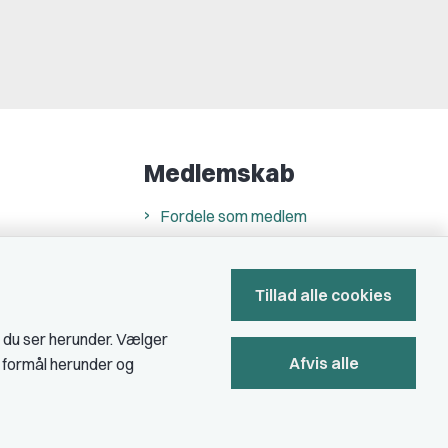
Medlemskab
Fordele som medlem
Kontingent
Forstå dit medlemskab
Tillad alle cookies
Pressekort
, du ser herunder. Vælger
Afvis alle
e formål herunder og
Bliv medlem