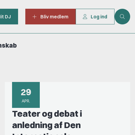
it DJ
Bliv medlem
Log ind
mskab
29
APR.
Teater og debat i
anledning af Den