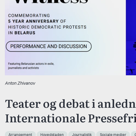
Anton Zhivanov
Teater og debat i anled
Internationale Pressef
Arrangement
Hovedstaden
Journalistik
Sociale medier
G