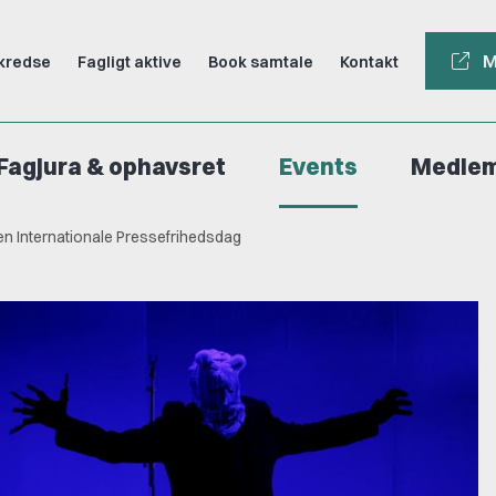
M
kredse
Fagligt aktive
Book samtale
Kontakt
Fagjura & ophavsret
Events
Medle
Den Internationale Pressefrihedsdag