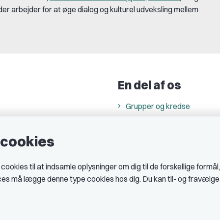
der arbejder for at øge dialog og kulturel udveksling mellem
En del af os
Grupper og kredse
h
Studenterorganisationer
e cookies
ncer
Fagligt aktive
& cookiepolitik
okies til at indsamle oplysninger om dig til de forskellige formål
midler hos DJ
ices må lægge denne type cookies hos dig. Du kan til- og fravælg
 telefontider
AJKS
tal