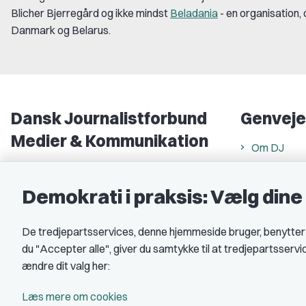
Blicher Bjerregård og ikke mindst
Beladania
- en organisation, 
Danmark og Belarus.
Dansk Journalistforbund
Genveje
Medier & Kommunikation
Om DJ
Gammel Strand 46
DJ in Englis
1202 København K
Demokrati i praksis: Vælg din
Find freela
CVR nr.: 59783718
Privatlivs- 
De tredjepartsservices, denne hjemmeside bruger, benytter co
EAN nr.: 5790002490071
Rettigheds
du "Accepter alle", giver du samtykke til at tredjepartsserv
Åbnings- og
Kontakt DJ
ændre dit valg her:
Book samtale
A-kasse: 
Læs mere om cookies
DJ's jobpor