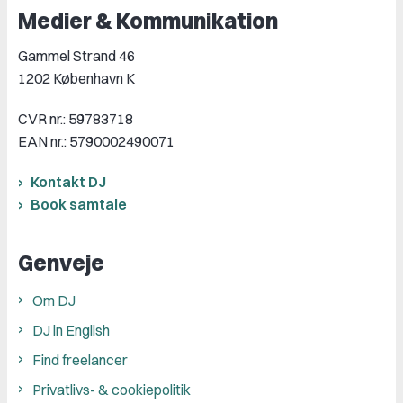
Medier & Kommunikation
Gammel Strand 46
1202 København K
CVR nr.: 59783718
EAN nr.: 5790002490071
Kontakt DJ
Book samtale
Genveje
Om DJ
DJ in English
Find freelancer
Privatlivs- & cookiepolitik