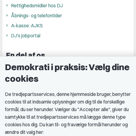
Rettighedsmidler hos DJ
Åbnings- og telefontider
A-kasse: AJKS
DJ's jobportal
En del af os
Demokrati i praksis: Vælg dine
Grupper og kredse
cookies
Studenterorganisationer
Fagligt aktive
De tredjepartsservices, denne hjemmeside bruger, benytter
cookies til at indsamle oplysninger om dig til de forskellige
Medlemskab
formål, du ser herunder. Vælger du "Accepter alle", giver du
samtykke til at tredjepartsservices må lægge denne type
Fordele som medlem
cookies hos dig. Du kan til- og fravælge formål herunder og
Kontingent
ændre dit valg her: