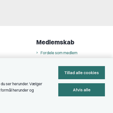
Medlemskab
Fordele som medlem
Kontingent
Forstå dit medlemskab
Tillad alle cookies
Pressekort
, du ser herunder. Vælger
Afvis alle
e formål herunder og
Bliv medlem