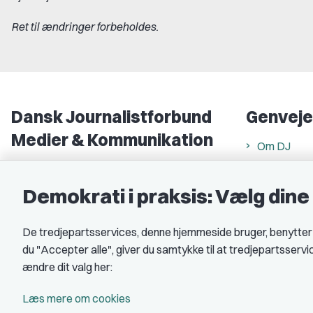
Ret til ændringer forbeholdes.
Dansk Journalistforbund
Genveje
Medier & Kommunikation
Om DJ
Gammel Strand 46
DJ in Englis
1202 København K
Demokrati i praksis: Vælg din
Find freela
CVR nr.: 59783718
Privatlivs- 
De tredjepartsservices, denne hjemmeside bruger, benytter co
EAN nr.: 5790002490071
Rettigheds
du "Accepter alle", giver du samtykke til at tredjepartsserv
Åbnings- og
Kontakt DJ
ændre dit valg her:
Book samtale
A-kasse: 
Læs mere om cookies
DJ's jobpor