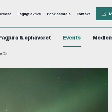
M
kredse
Fagligt aktive
Book samtale
Kontakt
Fagjura & ophavsret
Events
Medle
e (2)