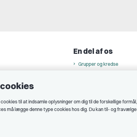
En del af os
Grupper og kredse
h
Studenterorganisationer
e cookies
ncer
Fagligt aktive
& cookiepolitik
okies til at indsamle oplysninger om dig til de forskellige formål
midler hos DJ
ices må lægge denne type cookies hos dig. Du kan til- og fravælg
 telefontider
AJKS
tal