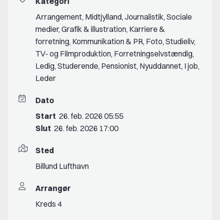
Kategori
Arrangement
,
Midtjylland
,
Journalistik
,
Sociale
medier
,
Grafik & illustration
,
Karriere &
forretning
,
Kommunikation & PR
,
Foto
,
Studieliv
,
TV- og Filmproduktion
,
Forretningselvstændig
,
Ledig
,
Studerende
,
Pensionist
,
Nyuddannet
,
I job
,
Leder
Dato
Start
26. feb. 2026 05:55
Slut
26. feb. 2026 17:00
Sted
Billund Lufthavn
Arrangør
Kreds 4