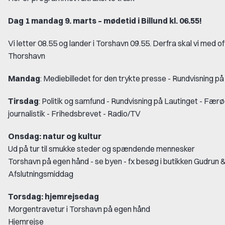
Dag 1 mandag 9. marts – mødetid i Billund kl. 06.55!
Vi letter 08.55 og lander i Torshavn 09.55. Derfra skal vi med of
Thorshavn
Mandag
: Mediebilledet for den trykte presse - Rundvisning p
Tirsdag
: Politik og samfund - Rundvisning på Lautinget - Fær
journalistik - Frihedsbrevet - Radio/TV
Onsdag: natur og kultur
Ud på tur til smukke steder og spændende mennesker
Torshavn på egen hånd - se byen - fx besøg i butikken Gudrun 
Afslutningsmiddag
Torsdag: hjemrejsedag
Morgentravetur i Torshavn på egen hånd
Hjemrejse