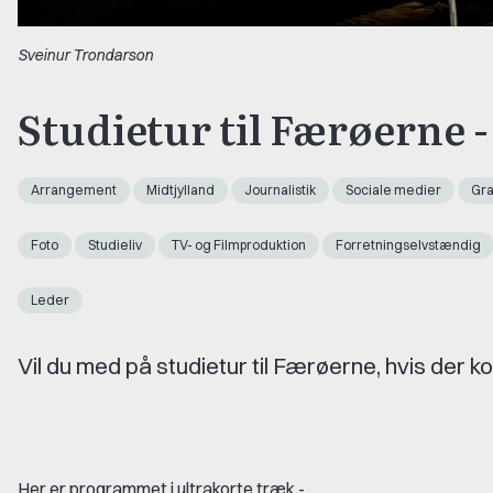
Sveinur Trondarson
Studietur til Færøerne -
Arrangement
Midtjylland
Journalistik
Sociale medier
Graf
Foto
Studieliv
TV- og Filmproduktion
Forretningselvstændig
Leder
Vil du med på studietur til Færøerne, hvis der 
Her er programmet i ultrakorte træk -