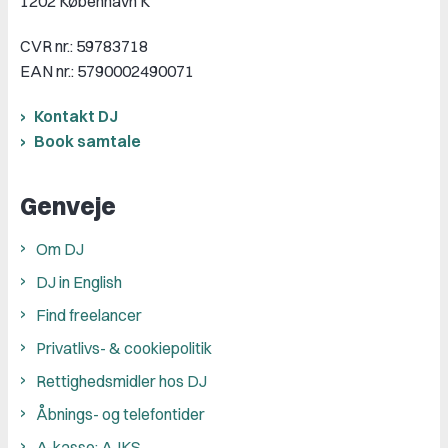
1202 København K
CVR nr.: 59783718
EAN nr.: 5790002490071
Kontakt DJ
Book samtale
Genveje
Om DJ
DJ in English
Find freelancer
Privatlivs- & cookiepolitik
Rettighedsmidler hos DJ
Åbnings- og telefontider
A-kasse: AJKS