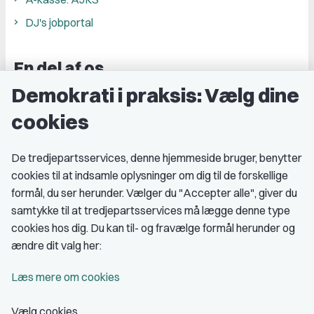
DJ's jobportal
En del af os
Demokrati i praksis: Vælg dine
Grupper og kredse
cookies
Studenterorganisationer
Fagligt aktive
De tredjepartsservices, denne hjemmeside bruger, benytter
cookies til at indsamle oplysninger om dig til de forskellige
Medlemskab
formål, du ser herunder. Vælger du "Accepter alle", giver du
samtykke til at tredjepartsservices må lægge denne type
Fordele som medlem
cookies hos dig. Du kan til- og fravælge formål herunder og
Kontingent
ændre dit valg her:
Forstå dit medlemskab
Læs mere om cookies
Pressekort
Vælg cookies