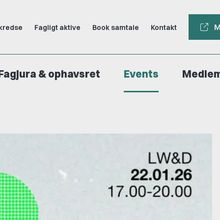
M
kredse
Fagligt aktive
Book samtale
Kontakt
Fagjura & ophavsret
Events
Medle