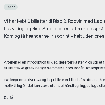
Leder
Vi har købt 6 billetter til Riso & Rødvin med Lad
Lazy Dog og Riso Studio for en aften med sprød
Kom og få hænderne i risoprint – helt uden pr
Aftenen er en introduktion til Riso, derefter kaster vi os ud i e
et lille stykke grafik/design hjemmefra, som indgår i fællesprint
Fællesprintet bliver A4 og lag 1 bliver et billede fra aftenen, h
motiv til lag 2 - det kan være stempel, håndtegning, collage ell
Du får