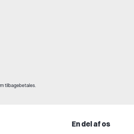
om tilbagebetales.
En del af os