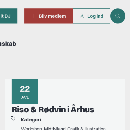
it DJ
Bliv medlem
Log ind
mskab
22
JAN.
Riso & Rødvin i Århus
Kategori
Workshop
,
Midtjylland
,
Grafik & illustration
,