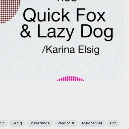
dig
Ledig
Studerende
Pensionist
Nyuddannet
I job