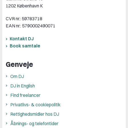
1202 København K
CVR nr.: 59783718
EAN nr.: 5790002490071
Kontakt DJ
Book samtale
Genveje
Om DJ
DJ in English
Find freelancer
Privatlivs- & cookiepolitik
Rettighedsmidler hos DJ
Åbnings- og telefontider