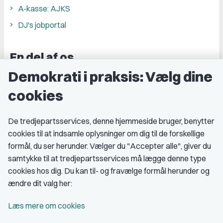
A-kasse: AJKS
DJ's jobportal
En del af os
Demokrati i praksis: Vælg dine
Grupper og kredse
cookies
Studenterorganisationer
Fagligt aktive
De tredjepartsservices, denne hjemmeside bruger, benytter
cookies til at indsamle oplysninger om dig til de forskellige
Medlemskab
formål, du ser herunder. Vælger du "Accepter alle", giver du
samtykke til at tredjepartsservices må lægge denne type
Fordele som medlem
cookies hos dig. Du kan til- og fravælge formål herunder og
Kontingent
ændre dit valg her:
Forstå dit medlemskab
Læs mere om cookies
Pressekort